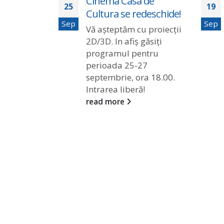
scrierile
Cinema Casa de
25
19
 a 45-a a
Cultura se redeschide!
Sep
Sep
Vă așteptăm cu proiecții
 de Film,
2D/3D. In afiș găsiți
i
programul pentru
Toamnă la
perioada 25-27
-27
septembrie, ora 18.00.
Intrarea liberă!
2025, Gura
read more
România și
ume își pot
e pentru cea
ie a
.