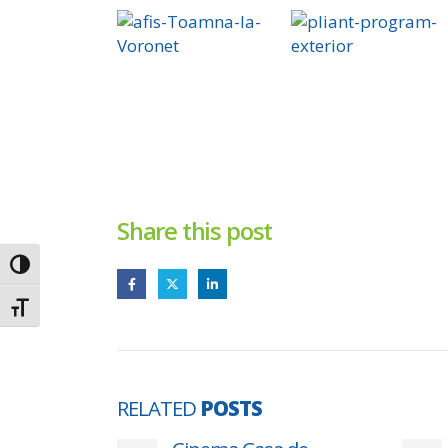
Share this post
Toggle High Contrast
Toggle Font size
RELATED
POSTS