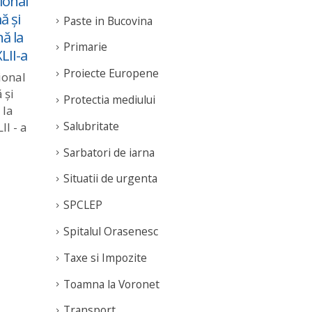
ional
Toamna la Voronet –
Spo
07
04
ă și
Anunț proiecții Arinis
la 
Paste in Bucovina
Oct
Oct
ă la
Din cauza condițiilor
htt
Primarie
LII-a
meteo, proiecțiile din
v=y
Proiecte Europene
Ariniș programate
rea
ional
pentru joi și vineri, vor
 și
Protectia mediului
rula în Casa de Cultură în
 la
aceleași...
Salubritate
II - a
read more
Sarbatori de iarna
Situatii de urgenta
SPCLEP
Spitalul Orasenesc
Taxe si Impozite
Toamna la Voronet
Transport