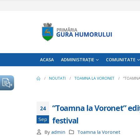
ACASA
ADMINISTRAȚIE
COMUNITATE
NOUTATI
TOAMNA LA VORONET
“TOAMNA 
“Toamna la Voronet” ediţi
24
festival
Sep
By
admin
Toamna la Voronet