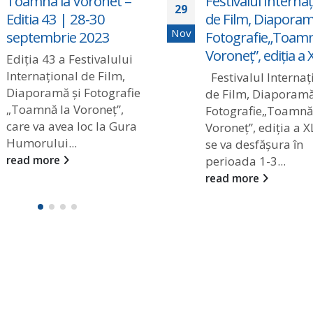
Toamna la Voronet –
Festivalul Internaț
29
Editia 43 | 28-30
de Film, Diaporam
Nov
septembrie 2023
Fotografie„Toamn
Voroneț”, ediția a X
Ediția 43 a Festivalului
Internațional de Film,
Festivalul Internaț
Diaporamă și Fotografie
de Film, Diaporamă
„Toamnă la Voroneț”,
Fotografie„Toamnă
care va avea loc la Gura
Voroneț”, ediția a XL
Humorului...
se va desfășura în
read more
perioada 1-3...
read more