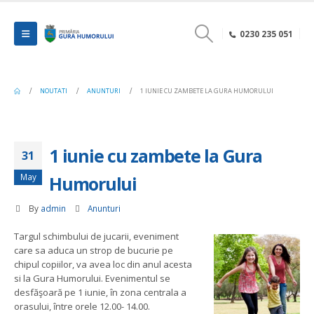
0230 235 051
NOUTATI
ANUNTURI
1 IUNIE CU ZAMBETE LA GURA HUMORULUI
1 iunie cu zambete la Gura
31
May
Humorului
By
admin
Anunturi
Targul schimbului de jucarii, eveniment
care sa aduca un strop de bucurie pe
chipul copiilor, va avea loc din anul acesta
si la Gura Humorului. Evenimentul se
desfăşoară pe 1 iunie, în zona centrala a
orasului, între orele 12.00- 14.00.