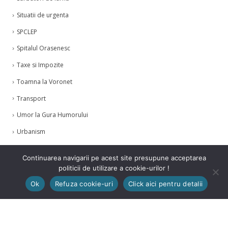
Situatii de urgenta
SPCLEP
Spitalul Orasenesc
Taxe si Impozite
Toamna la Voronet
Transport
Umor la Gura Humorului
Urbanism
Zilele Humorului
Continuarea navigarii pe acest site presupune acceptarea
politicii de utilizare a cookie-urilor !
Ok
Refuza cookie-uri
Click aici pentru detalii
© Copyright 2021. Toate drepturile rezervate.