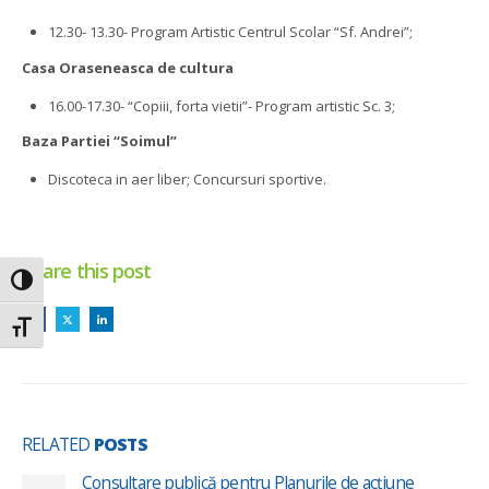
12.30- 13.30- Program Artistic Centrul Scolar “Sf. Andrei”;
Casa Oraseneasca de cultura
16.00-17.30- “Copiii, forta vietii”- Program artistic Sc. 3;
Baza Partiei “Soimul”
Discoteca in aer liber; Concursuri sportive.
Share this post
Toggle High Contrast
Toggle Font size
RELATED
POSTS
Consultare publică pentru Planurile de acțiune