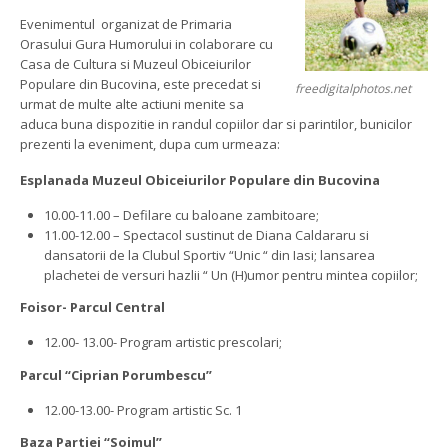
Evenimentul organizat de Primaria
Orasului Gura Humorului in colaborare cu
Casa de Cultura si Muzeul Obiceiurilor
Populare din Bucovina, este precedat si
freedigitalphotos.net
urmat de multe alte actiuni menite sa
aduca buna dispozitie in randul copiilor dar si parintilor, bunicilor
prezenti la eveniment, dupa cum urmeaza:
Esplanada Muzeul Obiceiurilor Populare din Bucovina
10.00-11.00 – Defilare cu baloane zambitoare;
11.00-12.00 – Spectacol sustinut de Diana Caldararu si
dansatorii de la Clubul Sportiv “Unic “ din Iasi; lansarea
plachetei de versuri hazlii “ Un (H)umor pentru mintea copiilor;
Foisor- Parcul Central
12.00- 13.00- Program artistic prescolari;
Parcul “Ciprian Porumbescu”
12.00-13.00- Program artistic Sc. 1
Baza Partiei “Soimul”