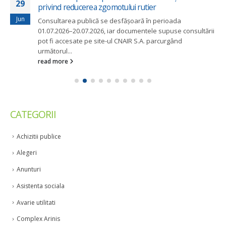
29
privind reducerea zgomotului rutier
Jun
Consultarea publică se desfășoară în perioada
01.07.2026–20.07.2026, iar documentele supuse consultării
pot fi accesate pe site-ul CNAIR S.A. parcurgând
următorul...
read more
CATEGORII
Achizitii publice
Alegeri
Anunturi
Asistenta sociala
Avarie utilitati
Complex Arinis