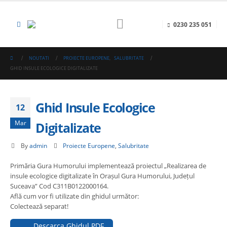
0230 235 051
NOUTATI
PROIECTE EUROPENE
,
SALUBRITATE
GHID INSULE ECOLOGICE DIGITALIZATE
Ghid Insule Ecologice
12
Mar
Digitalizate
By
admin
Proiecte Europene
,
Salubritate
Primăria Gura Humorului implementează proiectul „Realizarea de
insule ecologice digitalizate în Orașul Gura Humorului, Județul
Suceava” Cod C311B0122000164.
Află cum vor fi utilizate din ghidul următor:
Colectează separat!
Descarca Ghidul PDF