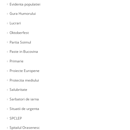
Evidenta populatiei
Gura Humorului
Lucrari
Oktoberfest
Partia Soimul
Paste in Bucovina
Primarie
Proiecte Europene
Protectia mediului
Salubritate
Sarbatori de iarna
Situatii de urgenta
SPCLEP
Spitalul Orasenesc