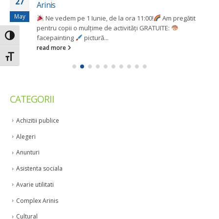
27
Arinis
May
Ne vedem pe 1 Iunie, de la ora 11:00!
Am pregătit
pentru copii o mulțime de activități GRATUITE:
Toggle High Contrast
facepainting
pictură...
read more
Toggle Font size
CATEGORII
Achizitii publice
Alegeri
Anunturi
Asistenta sociala
Avarie utilitati
Complex Arinis
Cultural