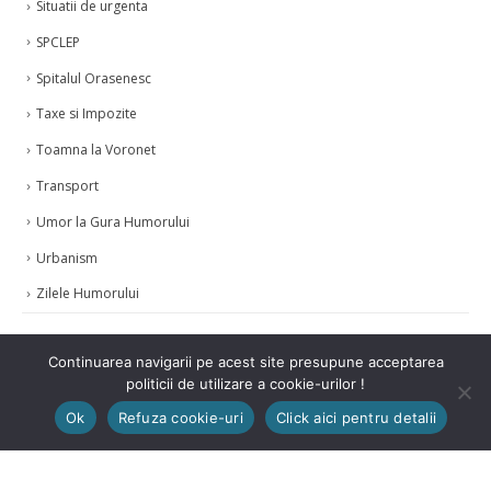
Situatii de urgenta
SPCLEP
Spitalul Orasenesc
Taxe si Impozite
Toamna la Voronet
Transport
Umor la Gura Humorului
Urbanism
Zilele Humorului
Continuarea navigarii pe acest site presupune acceptarea
politicii de utilizare a cookie-urilor !
Ok
Refuza cookie-uri
Click aici pentru detalii
© Copyright 2021. Toate drepturile rezervate.