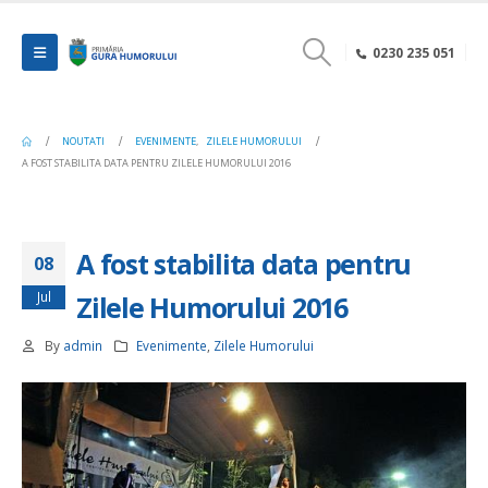
0230 235 051
NOUTATI
EVENIMENTE
,
ZILELE HUMORULUI
A FOST STABILITA DATA PENTRU ZILELE HUMORULUI 2016
A fost stabilita data pentru
08
Jul
Zilele Humorului 2016
By
admin
Evenimente
,
Zilele Humorului