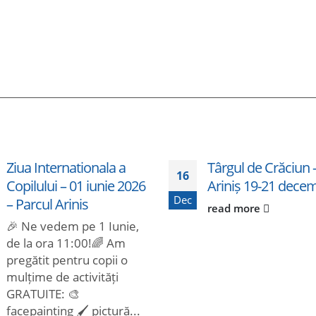
Ziua Internationala a
Târgul de Crăciun 
16
Copilului – 01 iunie 2026
Ariniș 19-21 dece
Dec
– Parcul Arinis
read more
🎉 Ne vedem pe 1 Iunie,
de la ora 11:00!🌈 Am
pregătit pentru copii o
mulțime de activități
GRATUITE: 🎨
facepainting 🖌️ pictură...