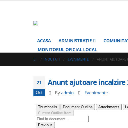
ACASA
ADMINISTRAȚIE
COMUNITA
MONITORUL OFICIAL LOCAL
NOUTATI
EVENIMENTE
ANUNT AJUTOARE 
Anunt ajutoare incalzire
21
Oct
By
admin
Evenimente