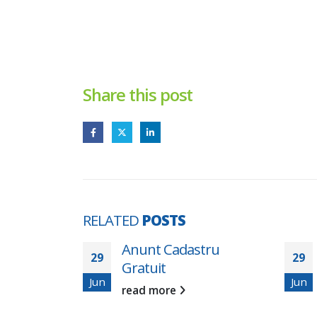
Share this post
RELATED
POSTS
astru
Consultare publică
29
2
pentru Planurile de
Jun
Ju
acțiune privind
reducerea zgomotului