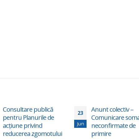
Anunt colectiv –
Programul „Ru
3
19
Comunicare somatii
pentru Toți” se
n
Jun
neconfirmate de
cu un loc III naț
primire
60 de tineri impl