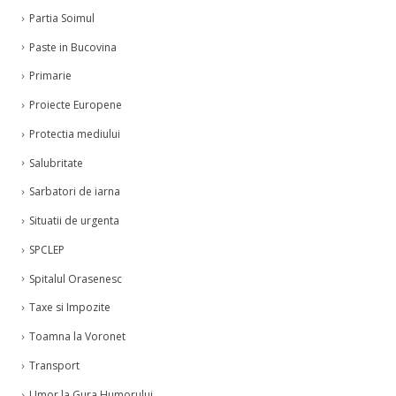
Partia Soimul
Paste in Bucovina
Primarie
Proiecte Europene
Protectia mediului
Salubritate
Sarbatori de iarna
Situatii de urgenta
SPCLEP
Spitalul Orasenesc
Taxe si Impozite
Toamna la Voronet
Transport
Umor la Gura Humorului