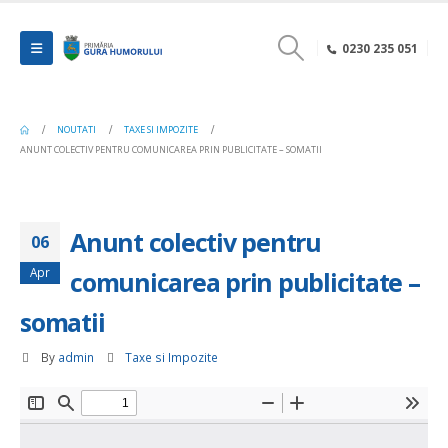
0230 235 051
NOUTATI
TAXE SI IMPOZITE
ANUNT COLECTIV PENTRU COMUNICAREA PRIN PUBLICITATE – SOMATII
Anunt colectiv pentru
06
Apr
comunicarea prin publicitate –
somatii
By
admin
Taxe si Impozite