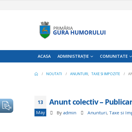
ACASA
ADMINISTRAȚIE
COMUNITATE
NOUTATI
ANUNTURI
,
TAXE SI IMPOZITE
A
Anunt colectiv – Publica
13
May
By
admin
Anunturi
,
Taxe si Im