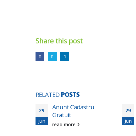
Share this post
RELATED
POSTS
t Cadastru
Consultare publică
29
it
pentru Planurile de
Jun
acțiune privind
more
reducerea zgomotului