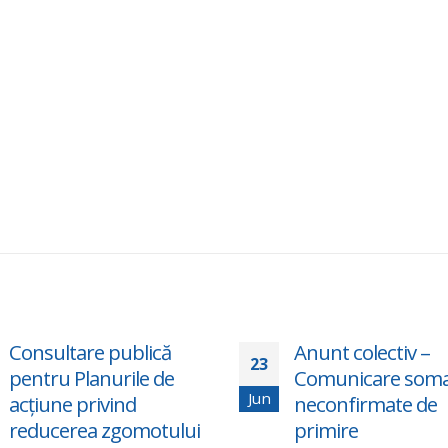
Anunt colectiv –
Programu
23
19
Comunicare somatii
pentru Toț
Jun
Jun
neconfirmate de
cu un loc I
primire
60 de tiner