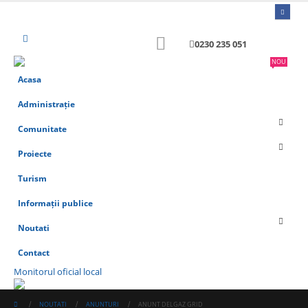
0230 235 051
NOU
Acasa
Administrație
Comunitate
Proiecte
Turism
Informații publice
Noutati
Contact
Monitorul oficial local
NOUTATI
ANUNTURI
ANUNT DELGAZ GRID