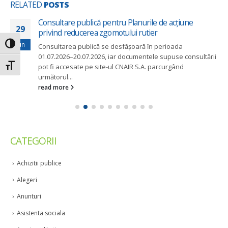
RELATED
POSTS
Consultare publică pentru Planurile de acțiune
29
privind reducerea zgomotului rutier
Jun
Toggle High Contrast
Consultarea publică se desfășoară în perioada
01.07.2026–20.07.2026, iar documentele supuse consultării
Toggle Font size
pot fi accesate pe site-ul CNAIR S.A. parcurgând
următorul...
read more
CATEGORII
Achizitii publice
Alegeri
Anunturi
Asistenta sociala