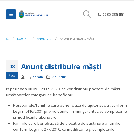
0230 235 051
NOUTATI
ANUNTURI
ANUNȚ DISTRIBUIRE MĂȘTI
Anunț distribuire măști
08
Sep
By
admin
Anunturi
În perioada 08.09 – 21.09.2020, se vor distribui pachete de măști
următoarelor categorii de beneficiari:
Persoanele/familiile care beneficiază de ajutor social, conform
Legii nr.416/2001 privind venitul minim garantat, cu completările
și modificările ulterioare;
Familiile care beneficiază de alocație de susținere a familiei,
conform Legii nr. 277/2010, cu modificările și completările