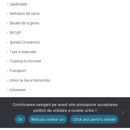
Salubritate
Sarbatori de iarna
Situatii de urgenta
SPCLEP
Spitalul Orasenesc
Taxe si Impozite
Toamna la Voronet
Transport
Umor la Gura Humorului
Urbanism
Zilele Humorului
Continuarea navigarii pe acest site presupune acceptarea
politicii de utilizare a cookie-urilor !
Ok
Refuza cookie-uri
Click aici pentru detalii