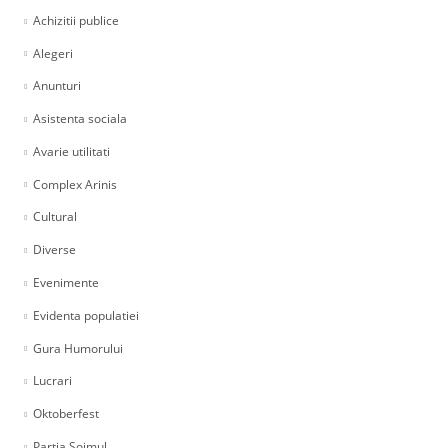
Achizitii publice
Alegeri
Anunturi
Asistenta sociala
Avarie utilitati
Complex Arinis
Cultural
Diverse
Evenimente
Evidenta populatiei
Gura Humorului
Lucrari
Oktoberfest
Partia Soimul