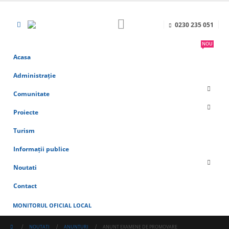
0230 235 051
NOU
Acasa
Administrație
Comunitate
Proiecte
Turism
Informații publice
Noutati
Contact
MONITORUL OFICIAL LOCAL
NOUTATI
ANUNTURI
ANUNT EXAMENE DE PROMOVARE