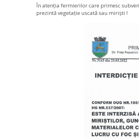
În atenția fermierilor care primesc subvenț
prezintă vegetație uscată sau miriști !