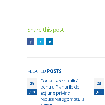
Share this post
RELATED
POSTS
tru
Consultare publică
29
23
pentru Planurile de
Jun
Jun
acțiune privind
reducerea zgomotului