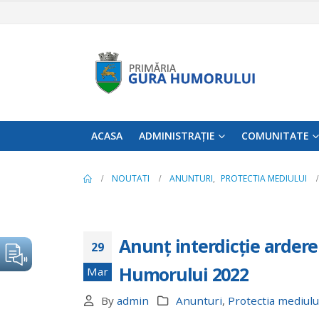
ACASA
ADMINISTRAȚIE
COMUNITATE
NOUTATI
ANUNTURI
,
PROTECTIA MEDIULUI
Anunț interdicție ardere 
29
Humorului 2022
Mar
By
admin
Anunturi
,
Protectia mediulu