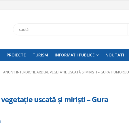
Search
PROIECTE
TURISM
INFORMAȚII PUBLICE
NOUTATI
ANUNȚ INTERDICȚIE ARDERE VEGETAȚIE USCATĂ ȘI MIRIȘTI – GURA HUMORUL
vegetație uscată și miriști – Gura
i