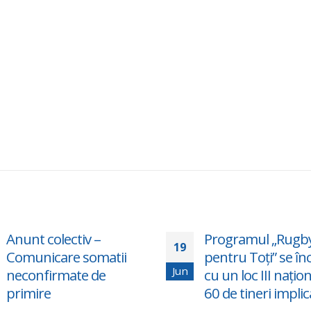
Anunt colectiv –
Programul „Rugb
19
Comunicare somatii
pentru Toți” se în
Jun
neconfirmate de
cu un loc III națion
primire
60 de tineri implic