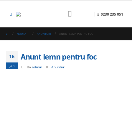
0230 235 051
NOUTATI
ANUNTURI
ANUNT LEMN PENTRU FOC
Anunt lemn pentru foc
16
Jan
By
admin
Anunturi