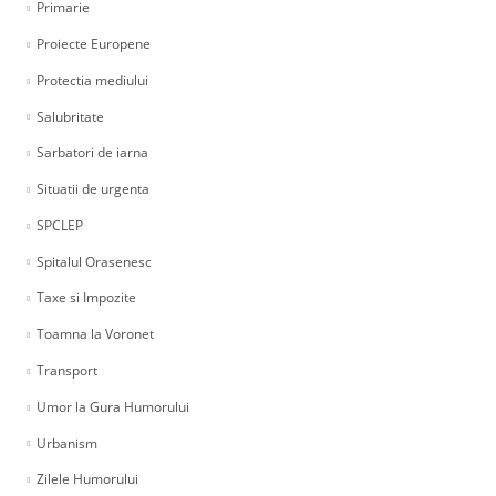
Primarie
Proiecte Europene
Protectia mediului
Salubritate
Sarbatori de iarna
Situatii de urgenta
SPCLEP
Spitalul Orasenesc
Taxe si Impozite
Toamna la Voronet
Transport
Umor la Gura Humorului
Urbanism
Zilele Humorului