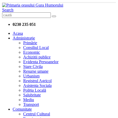
Search
0230 235 051
Acasa
Administrație
Primărie
Consiliul Local
Economic
Achizitii publice
Evidenta Persoanelor
Stare Civila
Resurse umane
Urbanism
Registrul Agricol
Asistenta Sociala
Poliția Locală
Salubritate
Mediu
Transport
Comunitate
Centrul Cultural