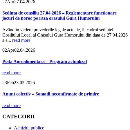
27
Apr
27.04.2026
Sedinta de consiliu 27.04.2026 – Reglementare functionare
jocuri de noroc pe raza orasului Gura Humorului
Având în vedere prevederile legale actuale, în cadrul ședinței
Cosiliului Local al Orasului Gura Humorului din data de 27.04.2026
s-a...
read more
02
Apr
02.04.2026
Piata Agroalimentara – Program actualizat
read more
23
Feb
23.02.2026
Anunt colectiv – Somatii neconfirmate de primire
read more
CATEGORII
Achizitii publice