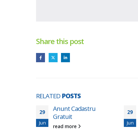
Share this post
RELATED
POSTS
lică –
Anunt Cadastru
Con
29
29
Gratuit
pen
Jun
Jun
acți
read more
red