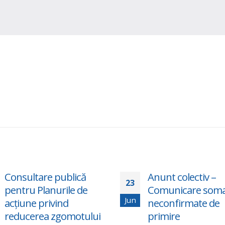
sultare publică
Anunt colectiv –
23
tru Planurile de
Comunicare somatii
Jun
une privind
neconfirmate de
ucerea zgomotului
primire