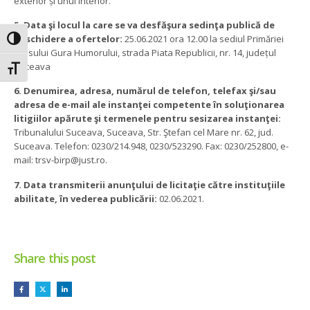
exterior și unul interior.
5. Data şi locul la care se va desfăşura sedinţa publică de
deschidere a ofertelor:
25.06.2021 ora 12.00 la sediul Primăriei
Toggle High Contrast
orasului Gura Humorului, strada Piata Republicii, nr. 14, județul
Suceava
Toggle Font size
6. Denumirea, adresa, numărul de telefon, telefax şi/sau
adresa de e-mail ale instanţei competente în soluţionarea
litigiilor apărute şi termenele pentru sesizarea instanţei:
Tribunalului Suceava, Suceava, Str. Ştefan cel Mare nr. 62, jud.
Suceava. Telefon: 0230/214.948, 0230/523290. Fax: 0230/252800, e-
mail: trsv-birp@just.ro.
7. Data transmiterii anunţului de licitaţie către instituţiile
abilitate, în vederea publicării:
02.06.2021.
Share this post