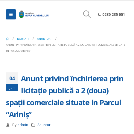
0230 235 051
NOUTATI
ANUNTURI
ANUNT PRIVIND ÎNCHIRIEREA PRIN LICITAȚIE PUBLICĂ A 2 (DOUA) SPAȚII COMERCIALE SITUATE
IN PARCUL “ARINIȘ”
Anunt privind închirierea prin
04
Jun
licitație publică a 2 (doua)
spații comerciale situate in Parcul
“Ariniș”
By
admin
Anunturi