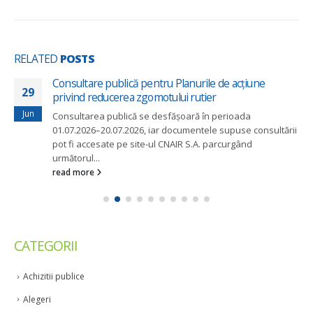
RELATED
POSTS
Consultare publică pentru Planurile de acțiune
29
privind reducerea zgomotului rutier
Jun
Consultarea publică se desfășoară în perioada
01.07.2026–20.07.2026, iar documentele supuse consultării
pot fi accesate pe site-ul CNAIR S.A. parcurgând
următorul...
read more
CATEGORII
Achizitii publice
Alegeri