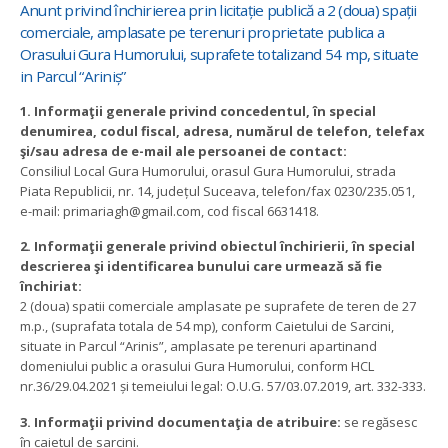
Anunt privind închirierea prin licitație publică a 2 (doua) spații
comerciale, amplasate pe terenuri proprietate publica a
Orasului Gura Humorului, suprafete totalizand 54 mp, situate
in Parcul “Ariniș”
1. Informaţii generale privind concedentul, în special
denumirea, codul fiscal, adresa, numărul de telefon, telefax
şi/sau adresa de e-mail ale persoanei de contact:
Consiliul Local Gura Humorului, orasul Gura Humorului, strada
Piata Republicii, nr. 14, județul Suceava, telefon/fax 0230/235.051,
e-mail: primariagh@gmail.com, cod fiscal 6631418.
2. Informaţii generale privind obiectul închirierii, în special
descrierea şi identificarea bunului care urmează să fie
închiriat:
2 (doua) spatii comerciale amplasate pe suprafete de teren de 27
m.p., (suprafata totala de 54 mp), conform Caietului de Sarcini,
situate in Parcul “Arinis”, amplasate pe terenuri apartinand
domeniului public a orasului Gura Humorului, conform HCL
nr.36/29.04.2021 și temeiului legal: O.U.G. 57/03.07.2019, art. 332-333.
3. Informaţii privind documentaţia de atribuire:
se regăsesc
în caietul de sarcini.