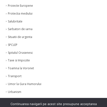
Proiecte Europene
Protectia mediului
Salubritate
Sarbatori de iarna
Situatii de urgenta
SPCLEP
Spitalul Orasenesc
Taxe si Impozite
Toamna la Voronet
Transport
Umor la Gura Humorului
Urbanism
Zilele Humorului
Continuarea navigarii pe acest site presupune acceptarea