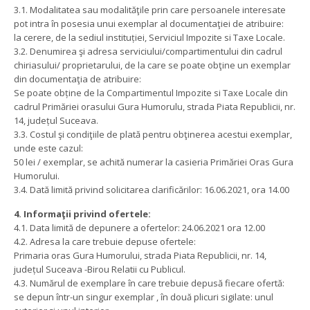
3.1. Modalitatea sau modalităţile prin care persoanele interesate
pot intra în posesia unui exemplar al documentaţiei de atribuire:
la cerere, de la sediul instituției, Serviciul Impozite si Taxe Locale.
3.2. Denumirea şi adresa serviciului/compartimentului din cadrul
chiriasului/ proprietarului, de la care se poate obţine un exemplar
din documentaţia de atribuire:
Se poate obține de la Compartimentul Impozite si Taxe Locale din
cadrul Primăriei orasului Gura Humorulu, strada Piata Republicii, nr.
14, județul Suceava.
3.3. Costul şi condiţiile de plată pentru obţinerea acestui exemplar,
unde este cazul:
50 lei / exemplar, se achită numerar la casieria Primăriei Oras Gura
Humorului.
3.4. Dată limită privind solicitarea clarificărilor: 16.06.2021, ora 14.00
4. Informaţii privind ofertele:
4.1. Data limită de depunere a ofertelor: 24.06.2021 ora 12.00
4.2. Adresa la care trebuie depuse ofertele:
Primaria oras Gura Humorului, strada Piata Republicii, nr. 14,
județul Suceava -Birou Relatii cu Publicul.
4.3. Numărul de exemplare în care trebuie depusă fiecare ofertă:
se depun într-un singur exemplar , în două plicuri sigilate: unul