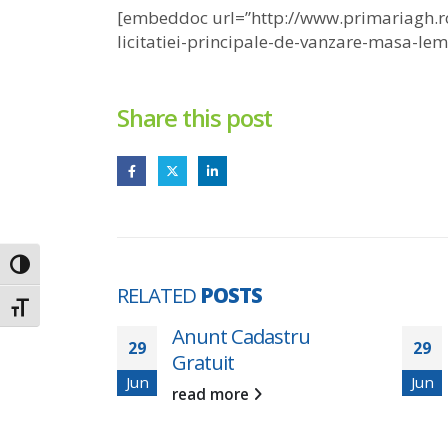
[embeddoc url=”http://www.primariagh.r
licitatiei-principale-de-vanzare-masa-le
Share this post
Toggle High Contrast
RELATED
POSTS
Toggle Font size
e publică –
Anunt Cadastru
29
29
ășune
Gratuit
Jun
Jun
ei II
read more