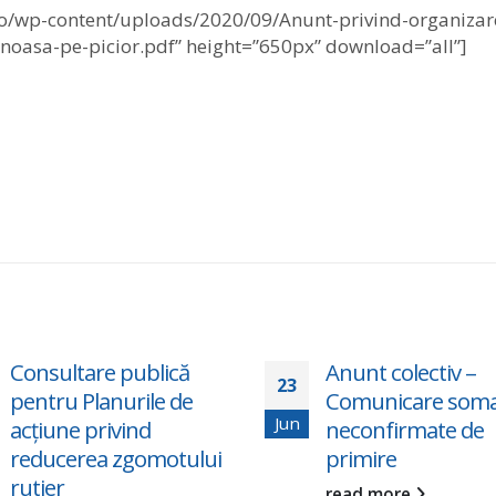
o/wp-content/uploads/2020/09/Anunt-privind-organizar
mnoasa-pe-picior.pdf” height=”650px” download=”all”]
Consultare publică
Anunt colectiv –
23
pentru Planurile de
Comunicare somat
Jun
acțiune privind
neconfirmate de
reducerea zgomotului
primire
rutier
read more