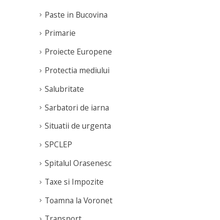
de 
România a încheiat cea
Paste in Bucovina
de-a noua ediție a
rea
Primarie
programului Rugby
pentru Toți, derulat cu
Proiecte Europene
sprijinul Fundației
Dacia...
Protectia mediului
read more
Salubritate
Sarbatori de iarna
Situatii de urgenta
SPCLEP
Spitalul Orasenesc
Taxe si Impozite
Toamna la Voronet
Transport