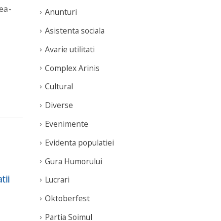
ea-
Anunturi
Asistenta sociala
Avarie utilitati
Complex Arinis
Cultural
Diverse
Evenimente
Evidenta populatiei
Gura Humorului
Programul „Rugby
An
19
22
ii
pentru Toți” se încheie
TRA
Lucrari
Jun
May
cu un loc III național și
Exp
Oktoberfest
60 de tineri implicați
cons
ele
Partia Soimul
Fundația Te Aud