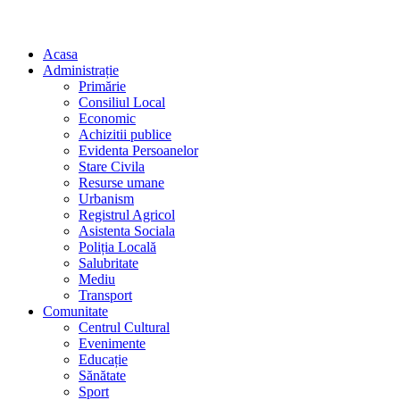
Acasa
Administrație
Primărie
Consiliul Local
Economic
Achizitii publice
Evidenta Persoanelor
Stare Civila
Resurse umane
Urbanism
Registrul Agricol
Asistenta Sociala
Poliția Locală
Salubritate
Mediu
Transport
Comunitate
Centrul Cultural
Evenimente
Educație
Sănătate
Sport