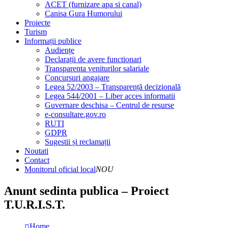
ACET (furnizare apa si canal)
Canisa Gura Humorului
Proiecte
Turism
Informații publice
Audiențe
Declarații de avere functionari
Transparenta veniturilor salariale
Concursuri angajare
Legea 52/2003 – Transparență decizională
Legea 544/2001 – Liber acces informatii
Guvernare deschisa – Centrul de resurse
e-consultare.gov.ro
RUTI
GDPR
Sugestii și reclamații
Noutati
Contact
Monitorul oficial local
NOU
Anunt sedinta publica – Proiect
T.U.R.I.S.T.
Home