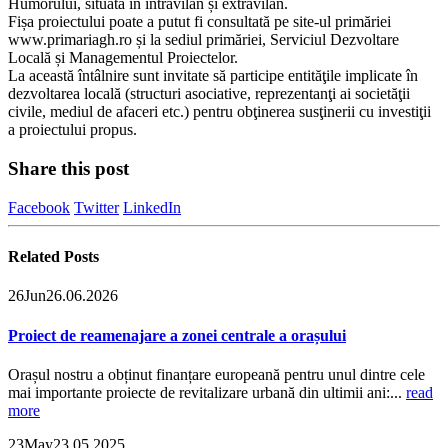
Humorului, situată în intravilan și extravilan.
Fișa proiectului poate a putut fi consultată pe site-ul primăriei
www.primariagh.ro și la sediul primăriei, Serviciul Dezvoltare
Locală și Managementul Proiectelor.
La această întâlnire sunt invitate să participe entităţile implicate în
dezvoltarea locală (structuri asociative, reprezentanţi ai societăţii
civile, mediul de afaceri etc.) pentru obţinerea susţinerii cu investiţii
a proiectului propus.
Share this post
Facebook
Twitter
LinkedIn
Related
Posts
26
Jun
26.06.2026
Proiect de reamenajare a zonei centrale a orașului
Orașul nostru a obținut finanțare europeană pentru unul dintre cele
mai importante proiecte de revitalizare urbană din ultimii ani:...
read
more
23
May
23.05.2025