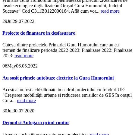
Primăria Gura Humorului implementează proiectul „Realizarea de
insule ecologice digitalizate în Orașul Gura Humorului, Județul
Suceava” Cod C311B0122000164. Află cum vor...
read more
29
Jul
29.07.2022
Proiecte de finantare in desfasurare
Cateva dintre proiectele Primariei Gura Humorului care au ca
termen de finalizare perioada 2022-2023: Finalizare 2022: Finalizare
2023:
read more
06
May
06.05.2022
Au sosit primele autobuze electrice la Gura Humorului
Acestea au fost achizitionate in cadrul proiectului cu fonduri UE:
"Creșterea mobilității urbane și reducerea emisiilor de GES în orașul
Gura...
read more
30
Jul
30.07.2020
Depoul si Autogara prind contur
Urmeaza achizitionarea autobuzelor electrice.
read more