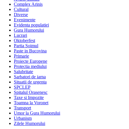
Complex Arinis
Cultural
Diverse
Evenimente
Evidenta populatiei
Gura Humorului
Lucrari
Oktoberfest
Partia Soimul
Paste in Bucovina
Primarie
Proiecte Europene
Protectia mediului
Salubritate
Sarbatori de iarna
Situatii de urgenta
SPCLEP
Spitalul Orasenesc
Taxe si Impozite
Toamna la Voronet
Transport
Umor la Gura Humorului
Urbanism
Zilele Humorului