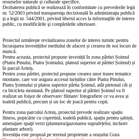
resurselor naturale și culturale specifice.
Dezbaterea publică se realizează în conformitate cu prevederile legii
nr. 52/2003 privind transparenţa decizională în administraţia publică
şi a legii nr. 544/2001, privind liberul acces la informaţiile de interes
public, cu modificările şi completările ulterioare.
Proiectul urmărește revitalizarea zonelor de interes turistic pentru
încurajarea investițiilor mediului de afaceri și crearea de noi locuri de
muncă.
Pentru aceasta, proiectul propune investiții în zona pârtiei Șoimul
(Piatra Pinului, Piatra Șoimului, platoul superior al pârtiei Șoimul) și
în parcul Ariniș.
Pentru zona pârtiei, proiectul propune crearea unor trasee tematice
montane, care vor asigura accesul turiștilor către Piatra Pinului,
Piatra Șoimului și platou superior pârtia Șoimul, atât pietonal cât și
cu bicicleta montană. Pe platoul superior al pârtiei Șoimul va fi
realizat un foișor de observare/ filmare/ fotografiere ce va avea și
toaletă publică, precum și un loc de joacă pentru copii.
Pentru zona parcului Ariniș, proiectul prevede realizare spațiu
fitness, popicărie cu copertină, toaletă publică, spațiu pentru șahiști,
amenajare spaţii verzi (plantarea/gazonarea suprafețelor, inclusiv
plantare arbori).
Investiția este propusă pe terenul proprietate a orașului Gura