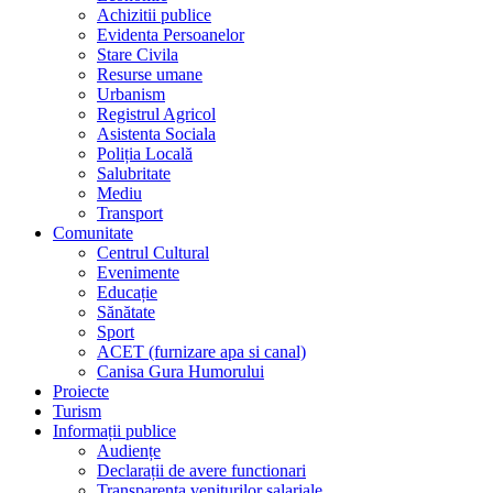
Achizitii publice
Evidenta Persoanelor
Stare Civila
Resurse umane
Urbanism
Registrul Agricol
Asistenta Sociala
Poliția Locală
Salubritate
Mediu
Transport
Comunitate
Centrul Cultural
Evenimente
Educație
Sănătate
Sport
ACET (furnizare apa si canal)
Canisa Gura Humorului
Proiecte
Turism
Informații publice
Audiențe
Declarații de avere functionari
Transparenta veniturilor salariale