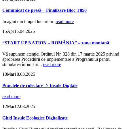
Comunicat de presă – Finalizare Bloc T850
Imagini din timpul lucrarilor:
read more
15
Apr
15.04.2025
“START UP NATION – ROMÂNIA” – zona montană
Vă supunem atenției Ordinul Nr. 328 din 17 martie 2025 privind
aprobarea Procedurii de implementare a Programului pentru
stimularea înființării...
read more
18
Mar
18.03.2025
Punctele de colectare -> Insule Digitale
read more
12
Mar
12.03.2025
Ghid Insule Ecologice Digitalizate