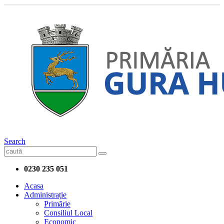
Search
0230 235 051
Acasa
Administrație
Primărie
Consiliul Local
Economic