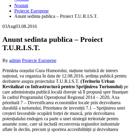
Noutati
Proiecte Europene
Anunt sedinta publica – Proiect T.U.R.I.S.T.
03
Aug
03.08.2016
Anunt sedinta publica – Proiect
T.U.R.I.S.T.
By
admin
Proiecte Europene
Primăria orașului Gura Humorului, stațiune turistică de interes
național, va organiza în data de 12.08.2016, ședința publică pentru
dezbatere asupra proiectului T.U.R.I.S.T.
(Teritoriu Urban
Revitalizat cu Infrastructură pentru Sprijinirea Turismului)
pe
care administrația publică locală dorește să îl propună spre finanțare
în cadrul Programului Operațional Regional 2014 – 2020, Axa
prioritară 7 – Diversificarea economiilor locale prin dezvoltarea
durabilă a turismului, Prioritatea de investiții 7.1 – Sprijinirea unei
creșteri favorabile ocupării forței de muncă, prin dezvoltarea
potențialului endogen ca parte a unei strategii teritoriale pentru
anumite zone, care să includă reconversia regiunilor industriale
aflate în declin, precum și sporirea accesibilității și dezvoltarea