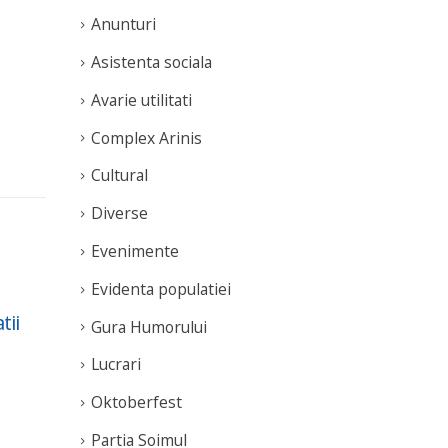
Anunturi
Asistenta sociala
Avarie utilitati
Complex Arinis
Cultural
Diverse
Evenimente
Evidenta populatiei
Programul „Rugby
An
19
22
ii
pentru Toți” se încheie
TRA
Gura Humorului
Jun
May
cu un loc III național și
Exp
Lucrari
60 de tineri implicați
cons
ele
Oktoberfest
Fundația Te Aud
de 
România a încheiat cea
Partia Soimul