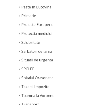
de-a noua ediție a
rea
programului Rugby
Paste in Bucovina
pentru Toți, derulat cu
Primarie
sprijinul Fundației
Dacia...
Proiecte Europene
read more
Protectia mediului
Salubritate
Sarbatori de iarna
Situatii de urgenta
SPCLEP
Spitalul Orasenesc
Taxe si Impozite
Toamna la Voronet
Transport