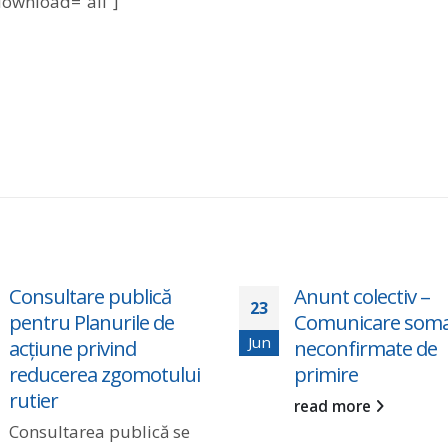
download=”all”]
Consultare publică
Anunt colectiv –
23
pentru Planurile de
Comunicare somat
Jun
acțiune privind
neconfirmate de
reducerea zgomotului
primire
rutier
read more
Consultarea publică se