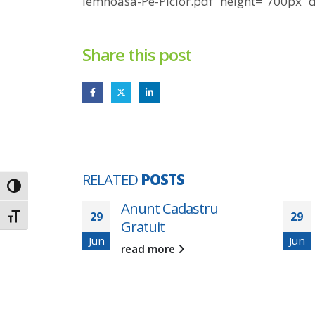
lemnoasa-Pe-Picior.pdf” height=”700px” 
Share this post
RELATED
POSTS
Toggle High Contrast
e publică –
Anunt Cadastru
29
29
Toggle Font size
ășune
Gratuit
Jun
Jun
ei II
read more