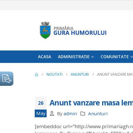
ACASA
ADMINISTRAȚIE
COMUNITATE
NOUTATI
ANUNTURI
ANUNT VANZARE MAS
Anunt vanzare masa lemn
26
May
By
admin
Anunturi
[embeddoc url=”http://www.primariagh.