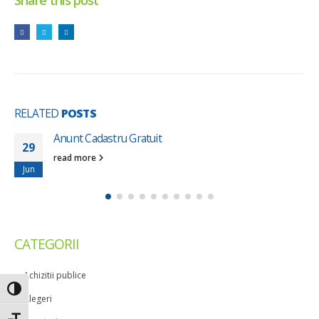
Share this post
RELATED
POSTS
Anunt Cadastru Gratuit
29
read more
Jun
CATEGORII
Achizitii publice
Toggle High Contrast
Alegeri