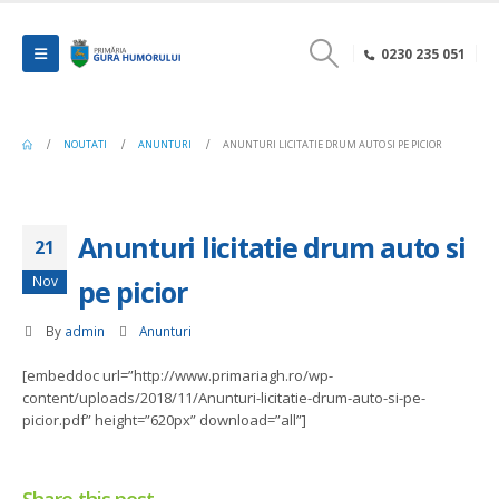
0230 235 051
NOUTATI
ANUNTURI
ANUNTURI LICITATIE DRUM AUTO SI PE PICIOR
Anunturi licitatie drum auto si
21
Nov
pe picior
By
admin
Anunturi
[embeddoc url=”http://www.primariagh.ro/wp-
content/uploads/2018/11/Anunturi-licitatie-drum-auto-si-pe-
picior.pdf” height=”620px” download=”all”]