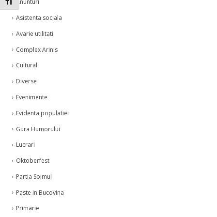
Toggle Font size
Anunturi
Asistenta sociala
Avarie utilitati
Complex Arinis
Cultural
Diverse
Evenimente
Evidenta populatiei
Gura Humorului
Lucrari
Oktoberfest
Partia Soimul
Paste in Bucovina
Primarie