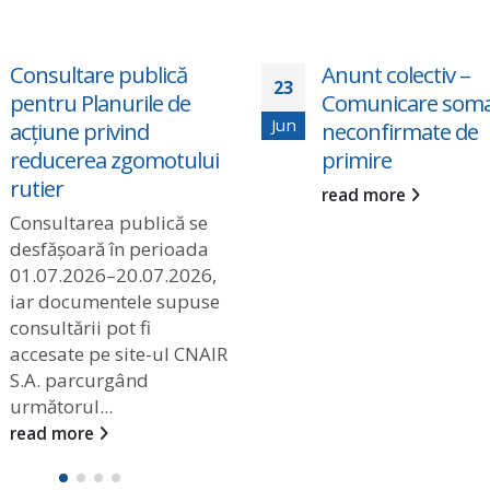
Consultare publică
Anunt colectiv –
23
pentru Planurile de
Comunicare somat
Jun
acțiune privind
neconfirmate de
reducerea zgomotului
primire
rutier
read more
Consultarea publică se
desfășoară în perioada
01.07.2026–20.07.2026,
iar documentele supuse
consultării pot fi
accesate pe site-ul CNAIR
S.A. parcurgând
următorul...
read more