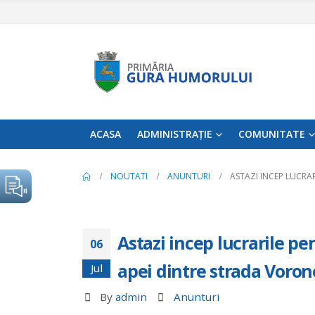
ACASA
ADMINISTRAȚIE
COMUNITATE
NOUTATI
ANUNTURI
ASTAZI INCEP LUCRA
Astazi incep lucrarile p
06
apei dintre strada Vorone
Jul
By
admin
Anunturi