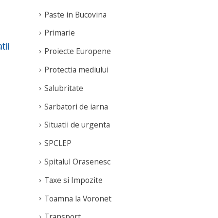
Paste in Bucovina
Programul „Rugby
An
Primarie
19
22
ii
pentru Toți” se încheie
TRA
Proiecte Europene
Jun
May
cu un loc III național și
Exp
Protectia mediului
60 de tineri implicați
cons
ele
Fundația Te Aud
Salubritate
de 
România a încheiat cea
Sarbatori de iarna
de-a noua ediție a
rea
programului Rugby
Situatii de urgenta
pentru Toți, derulat cu
SPCLEP
sprijinul Fundației
Dacia...
Spitalul Orasenesc
read more
Taxe si Impozite
Toamna la Voronet
Transport