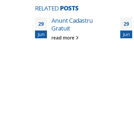
RELATED
POSTS
e publică –
Anunt Cadastru
29
29
ășune
Gratuit
Jun
Jun
ei II
read more