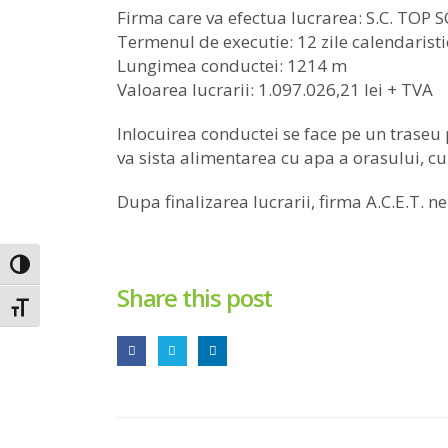
Firma care va efectua lucrarea: S.C. TOP S
Termenul de executie: 12 zile calendaristi
Lungimea conductei: 1214 m
Valoarea lucrarii: 1.097.026,21 lei + TVA
Inlocuirea conductei se face pe un traseu 
va sista alimentarea cu apa a orasului, cu
Dupa finalizarea lucrarii, firma A.C.E.T. n
Toggle High Contrast
Share this post
Toggle Font size