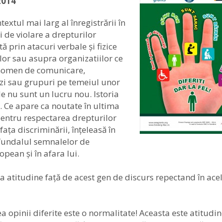
2014
xtul mai larg al înregistrării în
i de violare a drepturilor
prin atacuri verbale și fizice
lor sau asupra organizatiilor ce
enomen de comunicare,
izi sau grupuri pe temeiul unor
le nu sunt un lucru nou. Istoria
 Ce apare ca noutate în ultima
entru respectarea drepturilor
ața discriminării, înțeleasă în
 fundalul semnalelor de
opean și în afara lui.
a atitudine față de acest gen de discurs repectand în ace
vea opinii diferite este o normalitate! Aceasta este atitudi