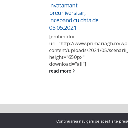
invatamant
re found
preuniversitar,
incepand cu data de
05.05.2021
[embeddoc
url="http://www.primariagh.ro/wp
content/uploads/2021/05/scenarii_
height="650px"
download="all"]
read more
© Copyright 2021. Toate drepturile
Continuarea navigarii pe acest site presu