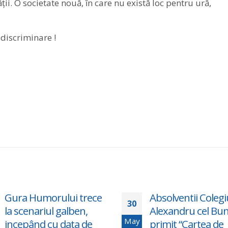
i. O societate nouă, în care nu există loc pentru ură,
discriminare !
Gura Humorului trece
Absolventii Colegi
30
la scenariul galben,
Alexandru cel Bu
May
incepând cu data de
primit “Cartea de