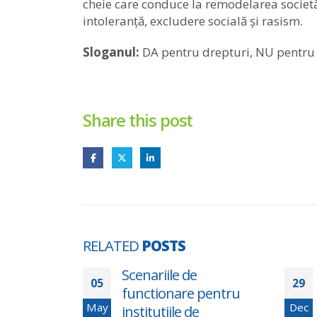
cheie care conduce la remodelarea societăți
intoleranță, excludere socială și rasism.
Sloganul:
DA pentru drepturi, NU pentru 
Share this post
RELATED
POSTS
orenilor –
Scenariile de
05
29
urilor
functionare pentru
May
Dec
institutiile de