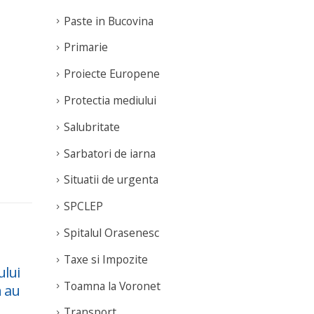
Paste in Bucovina
Primarie
Proiecte Europene
Protectia mediului
Salubritate
Sarbatori de iarna
Situatii de urgenta
SPCLEP
Spitalul Orasenesc
Taxe si Impozite
ului
Anunt important cu
Sap
10
14
Toamna la Voronet
n au
privire la oficierea
Eur
Aug
Sep
casatoriilor civile
sep
Transport