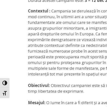
Durata acestei campanii este:
3 – 12 dec 
Contextul :
Campania se derulează în conte
mod continuu, în ultimii ani a unor situați
fundamentale ale omului care se manifestă 
asupra grupurilor minoritare, a imigranti
apară drepturile omului în Europa. Ca f
exprimările denigratoare ce vizează indiv
atribute contextual definite ca nedezirabi
furnizează numeroase probe în acest sens.
perioadă este preocuparea mult sporită p
omului și pentru protejarea grupurilor în f
multiplele sale forme de manifestare, pe
intoleranță tot mai prezente în spațiul eur
Toggle High Contrast
Obiectivul:
Obiectivul campaniei este să i
timp libertatea de exprimare.
Toggle Font size
Mesajul:
O lume în care a fi diferit și a a