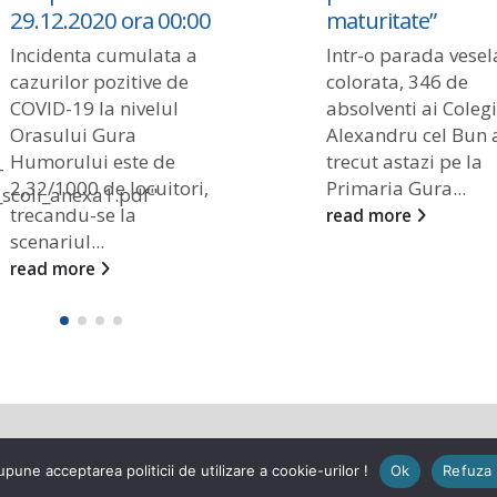
29.12.2020 ora 00:00
maturitate”
Incidenta cumulata a
Intr-o parada vesela
cazurilor pozitive de
colorata, 346 de
COVID-19 la nivelul
absolventi ai Coleg
Orasului Gura
Alexandru cel Bun 
Humorului este de
trecut astazi pe la
-
2,32/1000 de locuitori,
Primaria Gura...
scoli_anexa1.pdf"
trecandu-se la
read more
scenariul...
read more
 rezervate.
pune acceptarea politicii de utilizare a cookie-urilor !
Ok
Refuza 