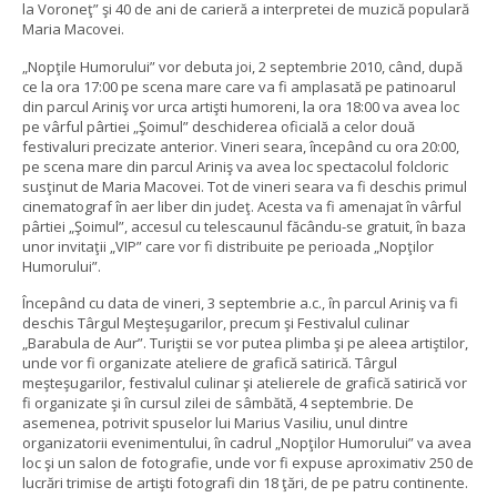
la Voroneţ” şi 40 de ani de carieră a interpretei de muzică populară
Maria Macovei.
„Nopţile Humorului” vor debuta joi, 2 septembrie 2010, când, după
ce la ora 17:00 pe scena mare care va fi amplasată pe patinoarul
din parcul Ariniş vor urca artişti humoreni, la ora 18:00 va avea loc
pe vârful pârtiei „Şoimul” deschiderea oficială a celor două
festivaluri precizate anterior. Vineri seara, începând cu ora 20:00,
pe scena mare din parcul Ariniş va avea loc spectacolul folcloric
susţinut de Maria Macovei. Tot de vineri seara va fi deschis primul
cinematograf în aer liber din judeţ. Acesta va fi amenajat în vârful
pârtiei „Şoimul”, accesul cu telescaunul făcându-se gratuit, în baza
unor invitaţii „VIP” care vor fi distribuite pe perioada „Nopţilor
Humorului”.
Începând cu data de vineri, 3 septembrie a.c., în parcul Ariniş va fi
deschis Târgul Meşteşugarilor, precum şi Festivalul culinar
„Barabula de Aur”. Turiştii se vor putea plimba şi pe aleea artiştilor,
unde vor fi organizate ateliere de grafică satirică. Târgul
meşteşugarilor, festivalul culinar şi atelierele de grafică satirică vor
fi organizate şi în cursul zilei de sâmbătă, 4 septembrie. De
asemenea, potrivit spuselor lui Marius Vasiliu, unul dintre
organizatorii evenimentului, în cadrul „Nopţilor Humorului” va avea
loc şi un salon de fotografie, unde vor fi expuse aproximativ 250 de
lucrări trimise de artişti fotografi din 18 ţări, de pe patru continente.