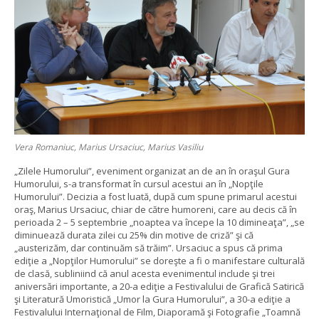
Vera Romaniuc, Marius Ursaciuc, Marius Vasiliu
„Zilele Humorului”, eveniment organizat an de an în oraşul Gura
Humorului, s-a transformat în cursul acestui an în „Nopţile
Humorului”. Decizia a fost luată, după cum spune primarul acestui
oraş, Marius Ursaciuc, chiar de către humoreni, care au decis că în
perioada 2 – 5 septembrie „noaptea va începe la 10 dimineaţa”, „se
diminuează durata zilei cu 25% din motive de criză” şi că
„austerizăm, dar continuăm să trăim”. Ursaciuc a spus că prima
ediţie a „Nopţilor Humorului” se doreşte a fi o manifestare culturală
de clasă, subliniind că anul acesta evenimentul include şi trei
aniversări importante, a 20-a ediţie a Festivalului de Grafică Satirică
şi Literatură Umoristică „Umor la Gura Humorului”, a 30-a ediţie a
Festivalului Internaţional de Film, Diaporamă şi Fotografie „Toamnă