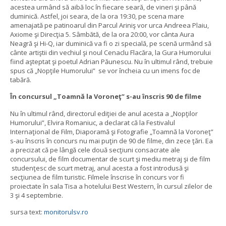
acestea urmând să aibă loc în fiecare seară, de vineri şi până
duminică. Astfel, joi seara, de la ora 19:30, pe scena mare
amenajată pe patinoarul din Parcul Ariniş vor urca Andreea Plaiu,
Axiome şi Direcţia 5. Sâmbătă, de la ora 20:00, vor cânta Aura
Neagră şi Hi-Q, iar duminică va fi o zi specială, pe scenă urmând să
cânte artiştii din vechiul şi noul Cenaclu Flacăra, la Gura Humorului
fiind aşteptat şi poetul Adrian Păunescu. Nu în ultimul rând, trebuie
spus că „Nopţile Humorului” se vor încheia cu un imens foc de
tabără.
În concursul „Toamnă la Voroneţ” s-au înscris 90 de filme
Nu în ultimul rând, directorul ediţiei de anul acesta a „Nopţilor
Humorului”, Elvira Romaniuc, a declarat că la Festivalul
Internaţional de Film, Diaporamă şi Fotografie „Toamnă la Voroneţ”
s-au înscris în concurs nu mai puţin de 90 de filme, din zece ţări. Ea
a precizat că pe lângă cele două secţiuni consacrate ale
concursului, de film documentar de scurt şi mediu metraj şi de film
studenţesc de scurt metraj, anul acesta a fost introdusă şi
secţiunea de film turistic. Filmele înscrise în concurs vor fi
proiectate în sala Tisa a hotelului Best Western, în cursul zilelor de
3 şi 4 septembrie.
sursa text:
monitorulsv.ro