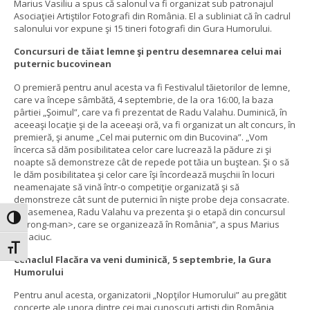
Marius Vasiliu a spus că salonul va fi organizat sub patronajul
Asociaţiei Artiştilor Fotografi din România. El a subliniat că în cadrul
salonului vor expune şi 15 tineri fotografi din Gura Humorului.
Concursuri de tăiat lemne şi pentru desemnarea celui mai
puternic bucovinean
O premieră pentru anul acesta va fi Festivalul tăietorilor de lemne,
care va începe sâmbătă, 4 septembrie, de la ora 16:00, la baza
pârtiei „Şoimul”, care va fi prezentat de Radu Valahu. Duminică, în
aceeaşi locaţie şi de la aceeaşi oră, va fi organizat un alt concurs, în
premieră, şi anume „Cel mai puternic om din Bucovina”. „Vom
încerca să dăm posibilitatea celor care lucrează la pădure zi şi
noapte să demonstreze cât de repede pot tăia un buştean. Şi o să
le dăm posibilitatea şi celor care îşi încordează muşchii în locuri
neamenajate să vină într-o competiţie organizată şi să
demonstreze cât sunt de puternici în nişte probe deja consacrate.
De asemenea, Radu Valahu va prezenta şi o etapă din concursul
Toggle High Contrast
<strong-man>, care se organizează în România”, a spus Marius
Ursaciuc.
Toggle Font size
Cenaclul Flacăra va veni duminică, 5 septembrie, la Gura
Humorului
Pentru anul acesta, organizatorii „Nopţilor Humorului” au pregătit
concerte ale unora dintre cei mai cunoscuţi artişti din România,