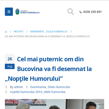
0230 235 051
NOUTATI
EVENIMENTE
,
ZILELE HUMORULUI
CEL MAI PUTERNIC OM DIN BUCOVINA VA FI DESEMNAT LA „NOPŢILE HUMORULUI”
Cel mai puternic om din
26
Aug
Bucovina va fi desemnat la
„Nopţile Humorului”
By
admin
Evenimente
,
Zilele Humorului
noptile humorului 2010
,
zilele humorului