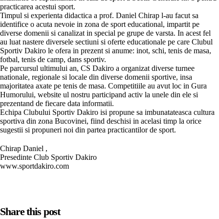
practicarea acestui sport.
Timpul si experienta didactica a prof. Daniel Chirap l-au facut sa
identifice o acuta nevoie in zona de sport educational, impartit pe
diverse domenii si canalizat in special pe grupe de varsta. In acest fel
au luat nastere diversele sectiuni si oferte educationale pe care Clubul
Sportiv Dakiro le ofera in prezent si anume: inot, schi, tenis de masa,
fotbal, tenis de camp, dans sportiv.
Pe parcursul ultimului an, CS Dakiro a organizat diverse turnee
nationale, regionale si locale din diverse domenii sportive, insa
majoritatea axate pe tenis de masa. Competitiile au avut loc in Gura
Humorului, website ul nostru participand activ la unele din ele si
prezentand de fiecare data informatii.
Echipa Clubului Sportiv Dakiro isi propune sa imbunatateasca cultura
sportiva din zona Bucovinei, fiind deschisi in acelasi timp la orice
sugestii si propuneri noi din partea practicantilor de sport.
Chirap Daniel ,
Presedinte Club Sportiv Dakiro
www.sportdakiro.com
Share this post