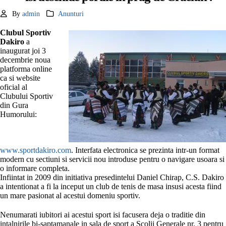
By
admin
Anunturi
Clubul Sportiv
Dakiro
a
inaugurat joi 3
decembrie noua
platforma online
ca si website
oficial al
Clubului Sportiv
din Gura
Humorului:
www.sportdakiro.com
. Interfata electronica se prezinta intr-un format
modern cu sectiuni si servicii nou introduse pentru o navigare usoara si
o informare completa.
Infiintat in 2009 din initiativa presedintelui Daniel Chirap, C.S. Dakiro
a intentionat a fi la inceput un club de tenis de masa insusi acesta fiind
un mare pasionat al acestui domeniu sportiv.
Nenumarati iubitori ai acestui sport isi facusera deja o traditie din
intalnirile bi-saptamanale in sala de sport a Scolii Generale nr. 3 pentru