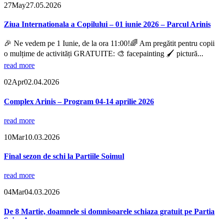
27
May
27.05.2026
Ziua Internationala a Copilului – 01 iunie 2026 – Parcul Arinis
🎉 Ne vedem pe 1 Iunie, de la ora 11:00!🌈 Am pregătit pentru copii
o mulțime de activități GRATUITE: 🎨 facepainting 🖌️ pictură...
read more
02
Apr
02.04.2026
Complex Arinis – Program 04-14 aprilie 2026
read more
10
Mar
10.03.2026
Final sezon de schi la Partiile Soimul
read more
04
Mar
04.03.2026
De 8 Martie, doamnele si domnisoarele schiaza gratuit pe Partia