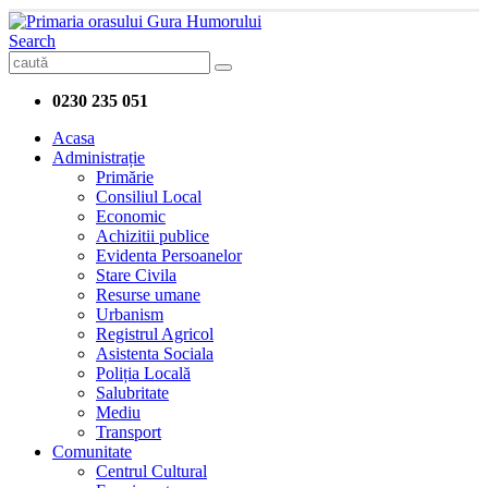
Search
0230 235 051
Acasa
Administrație
Primărie
Consiliul Local
Economic
Achizitii publice
Evidenta Persoanelor
Stare Civila
Resurse umane
Urbanism
Registrul Agricol
Asistenta Sociala
Poliția Locală
Salubritate
Mediu
Transport
Comunitate
Centrul Cultural