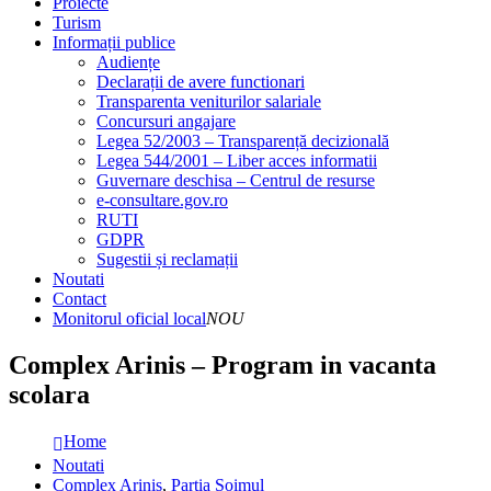
Proiecte
Turism
Informații publice
Audiențe
Declarații de avere functionari
Transparenta veniturilor salariale
Concursuri angajare
Legea 52/2003 – Transparență decizională
Legea 544/2001 – Liber acces informatii
Guvernare deschisa – Centrul de resurse
e-consultare.gov.ro
RUTI
GDPR
Sugestii și reclamații
Noutati
Contact
Monitorul oficial local
NOU
Complex Arinis – Program in vacanta
scolara
Home
Noutati
Complex Arinis
,
Partia Soimul