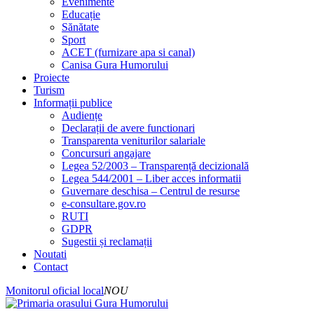
Evenimente
Educație
Sănătate
Sport
ACET (furnizare apa si canal)
Canisa Gura Humorului
Proiecte
Turism
Informații publice
Audiențe
Declarații de avere functionari
Transparenta veniturilor salariale
Concursuri angajare
Legea 52/2003 – Transparență decizională
Legea 544/2001 – Liber acces informatii
Guvernare deschisa – Centrul de resurse
e-consultare.gov.ro
RUTI
GDPR
Sugestii și reclamații
Noutati
Contact
Monitorul oficial local
NOU