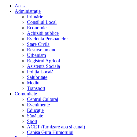
Acasa
Administrație
Primărie
Consiliul Local
Economic
Achizitii publice
Evidenta Persoanelor
Stare Civila
Resurse umane
Urbanism
Registrul Agricol
Asistenta Sociala
Poliția Locală
Salubritate
Mediu
Transport
Comunitate
Centrul Cultural
Evenimente
Educație
Sănătate
Sport
ACET (furnizare apa si canal)
Canisa Gura Humorului