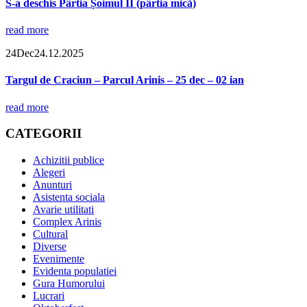
S-a deschis Pârtia Șoimul II (pârtia mică)
read more
24
Dec
24.12.2025
Targul de Craciun – Parcul Arinis – 25 dec – 02 ian
read more
CATEGORII
Achizitii publice
Alegeri
Anunturi
Asistenta sociala
Avarie utilitati
Complex Arinis
Cultural
Diverse
Evenimente
Evidenta populatiei
Gura Humorului
Lucrari