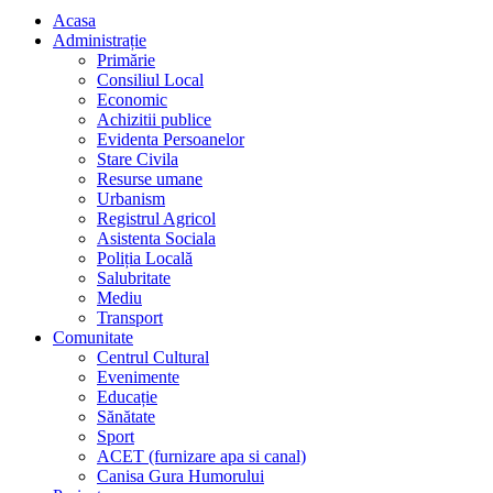
Acasa
Administrație
Primărie
Consiliul Local
Economic
Achizitii publice
Evidenta Persoanelor
Stare Civila
Resurse umane
Urbanism
Registrul Agricol
Asistenta Sociala
Poliția Locală
Salubritate
Mediu
Transport
Comunitate
Centrul Cultural
Evenimente
Educație
Sănătate
Sport
ACET (furnizare apa si canal)
Canisa Gura Humorului