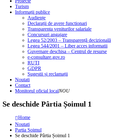
Proiecte
Turism
Informații publice
Audiențe
Declarații de avere functionari
Transparenta veniturilor salariale
Concursuri angajare
Legea 52/2003 – Transparență decizională
Legea 544/2001 – Liber acces informatii
Guvernare deschisa – Centrul de resurse
e-consultare.gov.ro
RUTI
GDPR
Sugestii și reclamații
Noutati
Contact
Monitorul oficial local
NOU
Se deschide Pârtia Șoimul 1
Home
Noutati
Partia Soimul
Se deschide Pârtia Șoimul 1