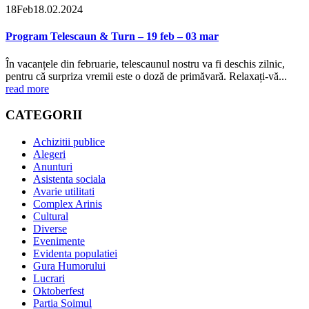
18
Feb
18.02.2024
Program Telescaun & Turn – 19 feb – 03 mar
În vacanțele din februarie, telescaunul nostru va fi deschis zilnic,
pentru că surpriza vremii este o doză de primăvară. Relaxați-vă...
read more
CATEGORII
Achizitii publice
Alegeri
Anunturi
Asistenta sociala
Avarie utilitati
Complex Arinis
Cultural
Diverse
Evenimente
Evidenta populatiei
Gura Humorului
Lucrari
Oktoberfest
Partia Soimul