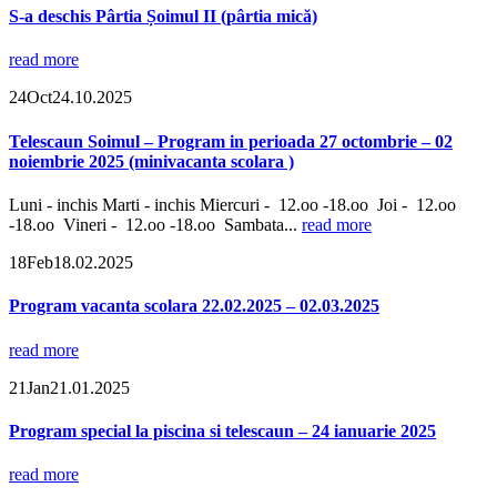
S-a deschis Pârtia Șoimul II (pârtia mică)
read more
24
Oct
24.10.2025
Telescaun Soimul – Program in perioada 27 octombrie – 02
noiembrie 2025 (minivacanta scolara )
Luni - inchis Marti - inchis Miercuri - 12.oo -18.oo Joi - 12.oo
-18.oo Vineri - 12.oo -18.oo Sambata...
read more
18
Feb
18.02.2025
Program vacanta scolara 22.02.2025 – 02.03.2025
read more
21
Jan
21.01.2025
Program special la piscina si telescaun – 24 ianuarie 2025
read more