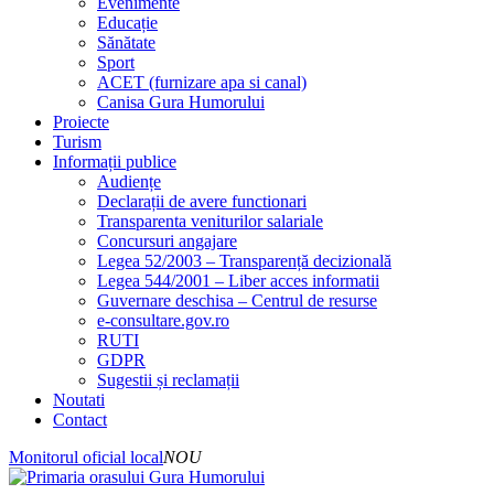
Evenimente
Educație
Sănătate
Sport
ACET (furnizare apa si canal)
Canisa Gura Humorului
Proiecte
Turism
Informații publice
Audiențe
Declarații de avere functionari
Transparenta veniturilor salariale
Concursuri angajare
Legea 52/2003 – Transparență decizională
Legea 544/2001 – Liber acces informatii
Guvernare deschisa – Centrul de resurse
e-consultare.gov.ro
RUTI
GDPR
Sugestii și reclamații
Noutati
Contact
Monitorul oficial local
NOU