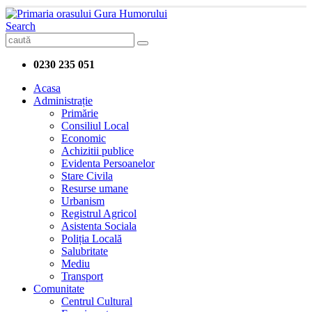
Search
0230 235 051
Acasa
Administrație
Primărie
Consiliul Local
Economic
Achizitii publice
Evidenta Persoanelor
Stare Civila
Resurse umane
Urbanism
Registrul Agricol
Asistenta Sociala
Poliția Locală
Salubritate
Mediu
Transport
Comunitate
Centrul Cultural