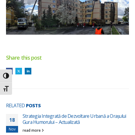
Share this post
Toggle High Contrast
Toggle Font size
RELATED
POSTS
Strategia Integrată de Dezvoltare Urbană a Orașului
18
Gura Humorului – Actualizată
Nov
read more