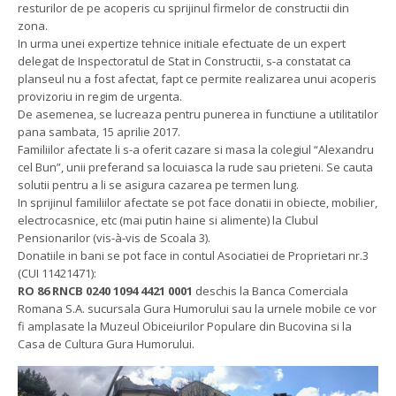
resturilor de pe acoperis cu sprijinul firmelor de constructii din
zona.
In urma unei expertize tehnice initiale efectuate de un expert
delegat de Inspectoratul de Stat in Constructii, s-a constatat ca
planseul nu a fost afectat, fapt ce permite realizarea unui acoperis
provizoriu in regim de urgenta.
De asemenea, se lucreaza pentru punerea in functiune a utilitatilor
pana sambata, 15 aprilie 2017.
Familiilor afectate li s-a oferit cazare si masa la colegiul “Alexandru
cel Bun”, unii preferand sa locuiasca la rude sau prieteni. Se cauta
solutii pentru a li se asigura cazarea pe termen lung.
In sprijinul familiilor afectate se pot face donatii in obiecte, mobilier,
electrocasnice, etc (mai putin haine si alimente) la Clubul
Pensionarilor (vis-à-vis de Scoala 3).
Donatiile in bani se pot face in contul Asociatiei de Proprietari nr.3
(CUI 11421471):
RO 86 RNCB 0240 1094 4421 0001
deschis la Banca Comerciala
Romana S.A. sucursala Gura Humorului sau la urnele mobile ce vor
fi amplasate la Muzeul Obiceiurilor Populare din Bucovina si la
Casa de Cultura Gura Humorului.