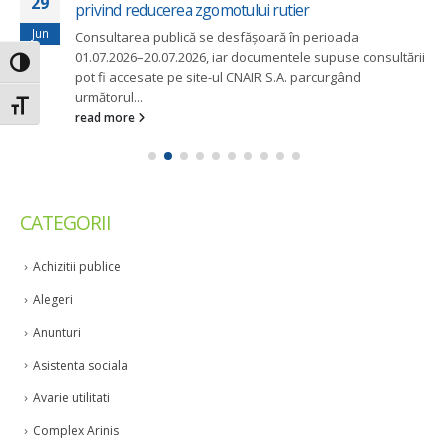
29
privind reducerea zgomotului rutier
Jun
Consultarea publică se desfășoară în perioada
01.07.2026–20.07.2026, iar documentele supuse consultării
Toggle High Contrast
pot fi accesate pe site-ul CNAIR S.A. parcurgând
următorul...
Toggle Font size
read more
CATEGORII
Achizitii publice
Alegeri
Anunturi
Asistenta sociala
Avarie utilitati
Complex Arinis