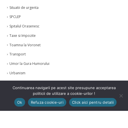
Situatii de urgenta
SPCLEP
Spitalul Orasenesc
Taxe si Impozite
Toamna la Voronet
Transport
Umor la Gura Humorului
Urbanism
Zilele Humorului
Continuarea navigarii pe acest site presupune acceptarea
politicii de utilizare a cookie-urilor !
Ok
Refuza cookie-uri
Click aici pentru detalii
© Copyright 2021. Toate drepturile rezervate.