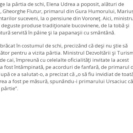
e la pârtia de schi, Elena Udrea a poposit, alături de
a, Gheorghe Flutur, primarul din Gura Humorului, Mariu
rilor suceveni, la o pensiune din Voroneţ. Aici, ministr
să deguste produse tradiţionale bucovinene, de la tobă şi
tură servită în pâine şi la papanaşii cu smântână.
răcat în costumul de schi, precizând că deşi nu ştie să
ător pentru a vizita pârtia. Ministrul Dezvoltării şi Turis
de cai, împreună cu celelalte oficialităţi invitate la acest
a fost întâmpinată, pe acorduri de fanfară, de primarul 
ă ce a salutat-o, a precizat că „o să fiu invidiat de toat
rea a fost pe măsură, spunându-i primarului Ursaciuc că
 pârtie”.