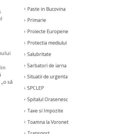
Paste in Bucovina
s
ul
Primarie
Proiecte Europene
Protectia mediului
mului
Salubritate
Sarbatori de iarna
din
ă
Situatii de urgenta
 „o să
SPCLEP
Spitalul Orasenesc
Taxe si Impozite
Toamna la Voronet
Transport