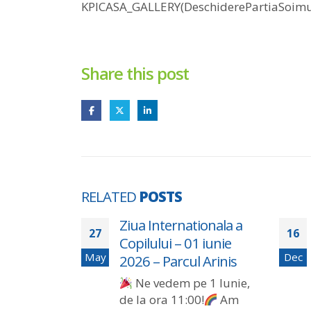
KPICASA_GALLERY(DeschiderePartiaSoimu
Share this post
RELATED
POSTS
ru
Ziua Internationala a
27
16
nor
Copilului – 01 iunie
May
Dec
sistenta
2026 – Parcul Arinis
Ne vedem pe 1 Iunie,
de la ora 11:00!
Am
- Valabil