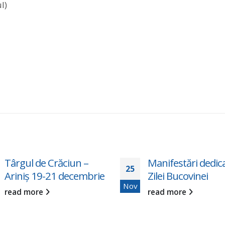
l)
Târgul de Crăciun –
Manifestări dedic
25
Ariniș 19-21 decembrie
Zilei Bucovinei
Nov
read more
read more