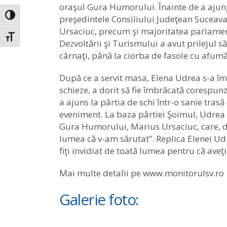
oraşul Gura Humorului. Înainte de a ajung
Toggle High Contrast
preşedintele Consiliului Judeţean Suceav
Ursaciuc, precum şi majoritatea parlamenta
Toggle Font size
Dezvoltării şi Turismului a avut prilejul 
cârnaţi, până la ciorba de fasole cu afumă
După ce a servit masa, Elena Udrea s-a îmb
schieze, a dorit să fie îmbrăcată corespunz
a ajuns la pârtia de schi într-o sanie trasă 
eveniment. La baza pârtiei Şoimul, Udrea 
Gura Humorului, Marius Ursaciuc, care, dup
lumea că v-am sărutat”. Replica Elenei Ud
fiţi invidiat de toată lumea pentru că aveţi
Mai multe detalii pe www.monitorulsv.ro
Galerie foto: