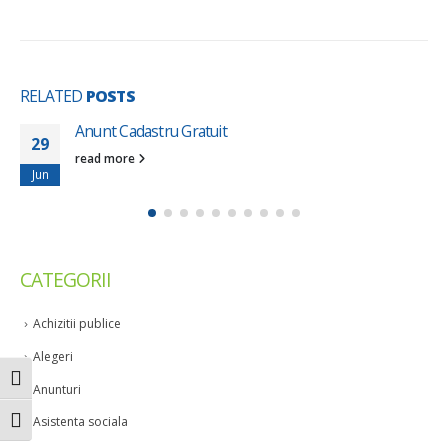
RELATED
POSTS
Anunt Cadastru Gratuit
29
read more
Jun
CATEGORII
Achizitii publice
Alegeri
Toggle High Contrast
Anunturi
Asistenta sociala
Toggle Font size