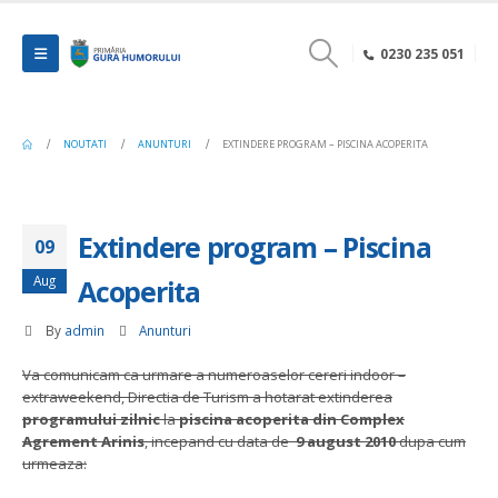
0230 235 051
NOUTATI
ANUNTURI
EXTINDERE PROGRAM – PISCINA ACOPERITA
Extindere program – Piscina
09
Aug
Acoperita
By
admin
Anunturi
Va comunicam ca urmare a numeroaselor cereri indoor –
extraweekend, Directia de Turism a hotarat extinderea
programului zilnic
la
piscina acoperita din Complex
Agrement Arinis
, incepand cu data de
9
august 2010
dupa cum
urmeaza: