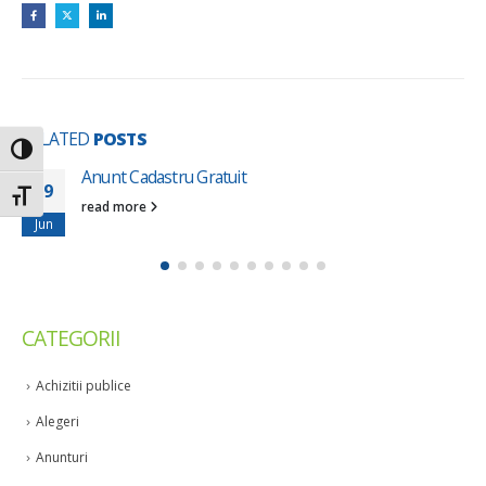
RELATED
POSTS
Toggle High Contrast
Anunt Cadastru Gratuit
29
Toggle Font size
read more
Jun
CATEGORII
Achizitii publice
Alegeri
Anunturi