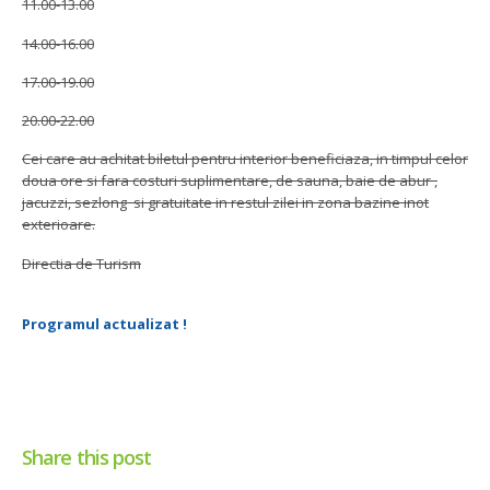
11.00-13.00
14.00-16.00
17.00-19.00
20.00-22.00
Cei care au achitat biletul pentru interior beneficiaza, in timpul celor
doua ore si fara costuri suplimentare, de sauna, baie de abur ,
jacuzzi, sezlong si gratuitate in restul zilei in zona bazine inot
exterioare.
Directia de Turism
Programul actualizat !
Share this post