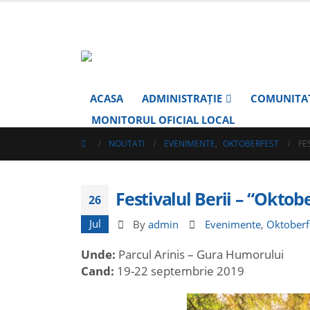
ACASA
ADMINISTRAȚIE
COMUNITA
MONITORUL OFICIAL LOCAL
NOUTATI
EVENIMENTE
,
OKTOBERFEST
FE
Festivalul Berii – “Oktobe
26
Jul
By
admin
Evenimente
,
Oktoberf
Unde:
Parcul Arinis – Gura Humorului
Cand:
19-22 septembrie 2019