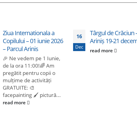
Ziua Internationala a
Târgul de Crăciun 
16
Copilului – 01 iunie 2026
Ariniș 19-21 dece
Dec
– Parcul Arinis
read more
🎉 Ne vedem pe 1 Iunie,
de la ora 11:00!🌈 Am
pregătit pentru copii o
mulțime de activități
GRATUITE: 🎨
facepainting 🖌️ pictură...
read more