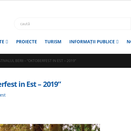
TE
PROIECTE
TURISM
INFORMAȚII PUBLICE
N
STIVALUL BERII – “OKTOBERFEST IN EST – 2019”
rfest in Est – 2019”
est