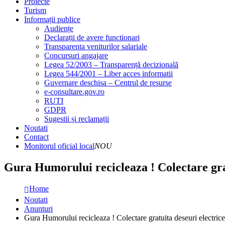
Proiecte
Turism
Informații publice
Audiențe
Declarații de avere functionari
Transparenta veniturilor salariale
Concursuri angajare
Legea 52/2003 – Transparență decizională
Legea 544/2001 – Liber acces informatii
Guvernare deschisa – Centrul de resurse
e-consultare.gov.ro
RUTI
GDPR
Sugestii și reclamații
Noutati
Contact
Monitorul oficial local
NOU
Gura Humorului recicleaza ! Colectare grat
Home
Noutati
Anunturi
Gura Humorului recicleaza ! Colectare gratuita deseuri electrice 