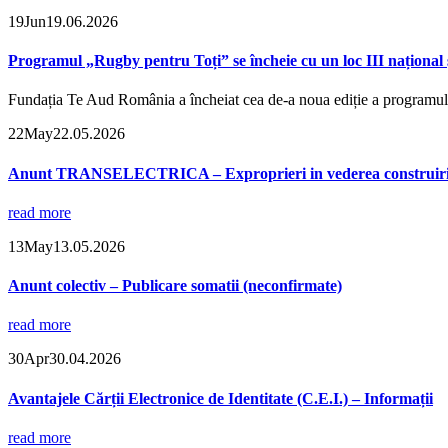
19
Jun
19.06.2026
Programul „Rugby pentru Toți” se încheie cu un loc III național și
Fundația Te Aud România a încheiat cea de-a noua ediție a programulu
22
May
22.05.2026
Anunt TRANSELECTRICA – Exproprieri in vederea construirii un
read more
13
May
13.05.2026
Anunt colectiv – Publicare somatii (neconfirmate)
read more
30
Apr
30.04.2026
Avantajele Cărții Electronice de Identitate (C.E.I.) – Informații
read more