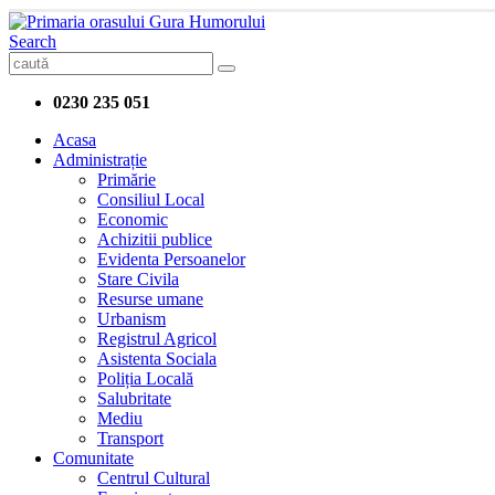
Search
0230 235 051
Acasa
Administrație
Primărie
Consiliul Local
Economic
Achizitii publice
Evidenta Persoanelor
Stare Civila
Resurse umane
Urbanism
Registrul Agricol
Asistenta Sociala
Poliția Locală
Salubritate
Mediu
Transport
Comunitate
Centrul Cultural