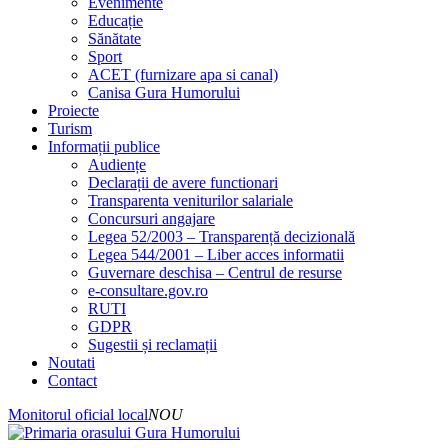
Evenimente
Educație
Sănătate
Sport
ACET (furnizare apa si canal)
Canisa Gura Humorului
Proiecte
Turism
Informații publice
Audiențe
Declarații de avere functionari
Transparenta veniturilor salariale
Concursuri angajare
Legea 52/2003 – Transparență decizională
Legea 544/2001 – Liber acces informatii
Guvernare deschisa – Centrul de resurse
e-consultare.gov.ro
RUTI
GDPR
Sugestii și reclamații
Noutati
Contact
Monitorul oficial local
NOU