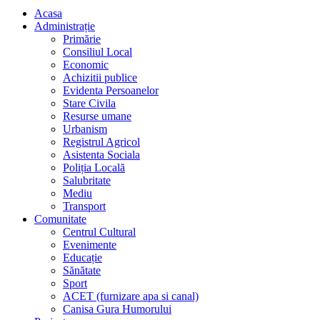
Acasa
Administrație
Primărie
Consiliul Local
Economic
Achizitii publice
Evidenta Persoanelor
Stare Civila
Resurse umane
Urbanism
Registrul Agricol
Asistenta Sociala
Poliția Locală
Salubritate
Mediu
Transport
Comunitate
Centrul Cultural
Evenimente
Educație
Sănătate
Sport
ACET (furnizare apa si canal)
Canisa Gura Humorului