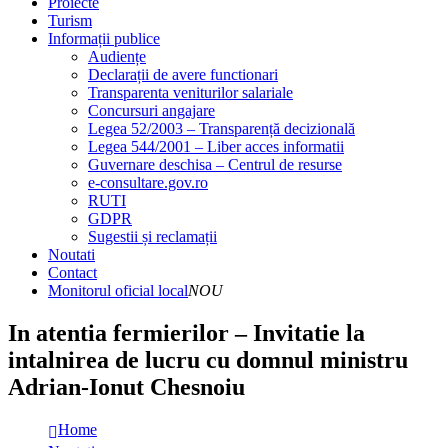
Proiecte
Turism
Informații publice
Audiențe
Declarații de avere functionari
Transparenta veniturilor salariale
Concursuri angajare
Legea 52/2003 – Transparență decizională
Legea 544/2001 – Liber acces informatii
Guvernare deschisa – Centrul de resurse
e-consultare.gov.ro
RUTI
GDPR
Sugestii și reclamații
Noutati
Contact
Monitorul oficial local
NOU
In atentia fermierilor – Invitatie la
intalnirea de lucru cu domnul ministru
Adrian-Ionut Chesnoiu
Home