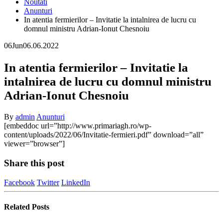
Noutati
Anunturi
In atentia fermierilor – Invitatie la intalnirea de lucru cu
domnul ministru Adrian-Ionut Chesnoiu
06
Jun
06.06.2022
In atentia fermierilor – Invitatie la
intalnirea de lucru cu domnul ministru
Adrian-Ionut Chesnoiu
By
admin
Anunturi
[embeddoc url=”http://www.primariagh.ro/wp-
content/uploads/2022/06/Invitatie-fermieri.pdf” download=”all”
viewer=”browser”]
Share this post
Facebook
Twitter
LinkedIn
Related
Posts