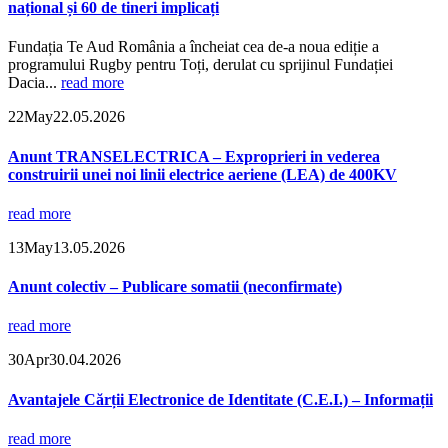
național și 60 de tineri implicați
Fundația Te Aud România a încheiat cea de-a noua ediție a
programului Rugby pentru Toți, derulat cu sprijinul Fundației
Dacia...
read more
22
May
22.05.2026
Anunt TRANSELECTRICA – Exproprieri in vederea
construirii unei noi linii electrice aeriene (LEA) de 400KV
read more
13
May
13.05.2026
Anunt colectiv – Publicare somatii (neconfirmate)
read more
30
Apr
30.04.2026
Avantajele Cărții Electronice de Identitate (C.E.I.) – Informații
read more