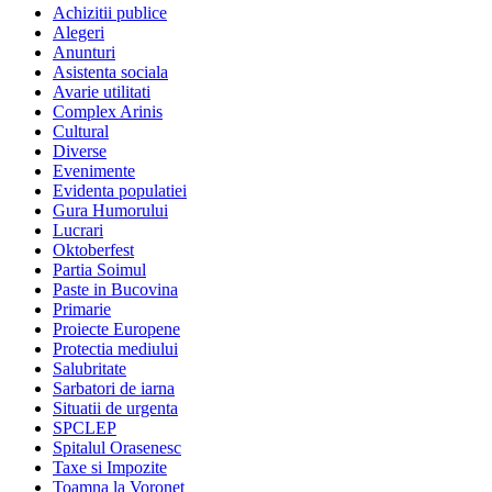
Achizitii publice
Alegeri
Anunturi
Asistenta sociala
Avarie utilitati
Complex Arinis
Cultural
Diverse
Evenimente
Evidenta populatiei
Gura Humorului
Lucrari
Oktoberfest
Partia Soimul
Paste in Bucovina
Primarie
Proiecte Europene
Protectia mediului
Salubritate
Sarbatori de iarna
Situatii de urgenta
SPCLEP
Spitalul Orasenesc
Taxe si Impozite
Toamna la Voronet