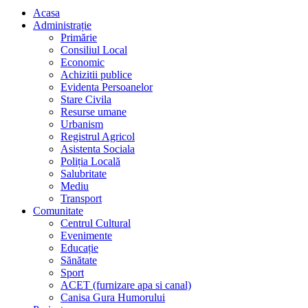
Acasa
Administrație
Primărie
Consiliul Local
Economic
Achizitii publice
Evidenta Persoanelor
Stare Civila
Resurse umane
Urbanism
Registrul Agricol
Asistenta Sociala
Poliția Locală
Salubritate
Mediu
Transport
Comunitate
Centrul Cultural
Evenimente
Educație
Sănătate
Sport
ACET (furnizare apa si canal)
Canisa Gura Humorului