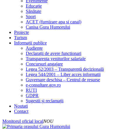
Evenimente
Educație
Sănătate
Sport
ACET (furnizare apa si canal)
Canisa Gura Humorului
Proiecte
Turism
Informații publice
Audiențe
Declarații de avere functionari
Transparenta veniturilor salariale
Concursuri angajare
Legea 52/2003 – Transparență decizională
Legea 544/2001 – Liber acces informatii
Guvernare deschisa – Centrul de resurse
e-consultare.gov.ro
RUTI
GDPR
Sugestii și reclamații
Noutati
Contact
Monitorul oficial local
NOU