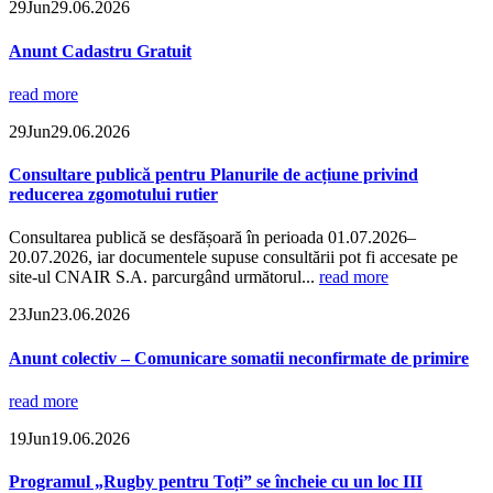
29
Jun
29.06.2026
Anunt Cadastru Gratuit
read more
29
Jun
29.06.2026
Consultare publică pentru Planurile de acțiune privind
reducerea zgomotului rutier
Consultarea publică se desfășoară în perioada 01.07.2026–
20.07.2026, iar documentele supuse consultării pot fi accesate pe
site-ul CNAIR S.A. parcurgând următorul...
read more
23
Jun
23.06.2026
Anunt colectiv – Comunicare somatii neconfirmate de primire
read more
19
Jun
19.06.2026
Programul „Rugby pentru Toți” se încheie cu un loc III