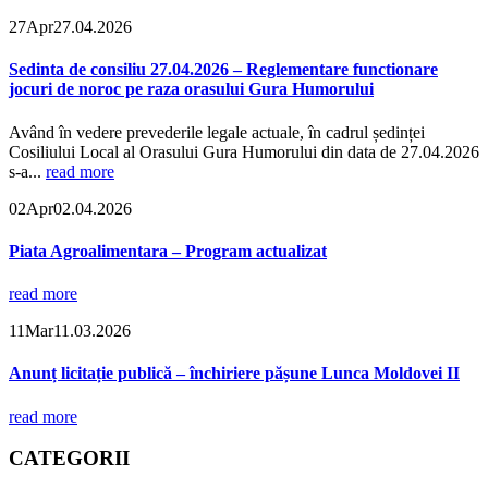
27
Apr
27.04.2026
Sedinta de consiliu 27.04.2026 – Reglementare functionare
jocuri de noroc pe raza orasului Gura Humorului
Având în vedere prevederile legale actuale, în cadrul ședinței
Cosiliului Local al Orasului Gura Humorului din data de 27.04.2026
s-a...
read more
02
Apr
02.04.2026
Piata Agroalimentara – Program actualizat
read more
11
Mar
11.03.2026
Anunț licitație publică – închiriere pășune Lunca Moldovei II
read more
CATEGORII