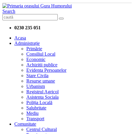
Search
0230 235 051
Acasa
Administrație
Primărie
Consiliul Local
Economic
Achizitii publice
Evidenta Persoanelor
Stare Civila
Resurse umane
Urbanism
Registrul Agricol
Asistenta Sociala
Poliția Locală
Salubritate
Mediu
Transport
Comunitate
Centrul Cultural