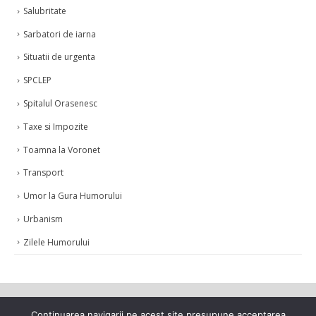
Salubritate
Sarbatori de iarna
Situatii de urgenta
SPCLEP
Spitalul Orasenesc
Taxe si Impozite
Toamna la Voronet
Transport
Umor la Gura Humorului
Urbanism
Zilele Humorului
Continuarea navigarii pe acest site presupune acceptarea