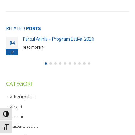
RELATED
POSTS
Parcul Arinis – Program Estival 2026
04
read more
Jun
CATEGORII
Achizitii publice
Alegeri
Toggle High Contrast
Anunturi
Asistenta sociala
Toggle Font size