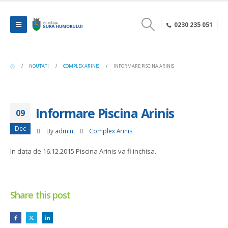
0230 235 051
NOUTATI
COMPLEX ARINIS
INFORMARE PISCINA ARINIS
Informare Piscina Arinis
09
Dec
By
admin
Complex Arinis
In data de 16.12.2015 Piscina Arinis va fi inchisa.
Share this post