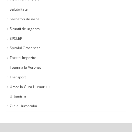
Salubritate
Sarbatori de iarna
Situatii de urgenta
SPCLEP
Spitalul Orasenesc
Taxe si Impozite
Toamna la Voronet
Transport
Umor la Gura Humorului
Urbanism
Zilele Humorului