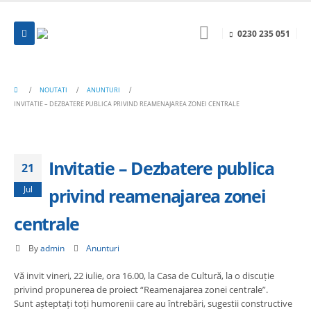
0230 235 051
NOUTATI
ANUNTURI
INVITATIE – DEZBATERE PUBLICA PRIVIND REAMENAJAREA ZONEI CENTRALE
Invitatie – Dezbatere publica
21
Jul
privind reamenajarea zonei
centrale
By
admin
Anunturi
Vă invit vineri, 22 iulie, ora 16.00, la Casa de Cultură, la o discuție
privind propunerea de proiect “Reamenajarea zonei centrale”.
Sunt așteptați toți humorenii care au întrebări, sugestii constructive