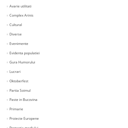
Avarie utilitati
Complex Arinis
Cultural
Diverse
Evenimente
Evidenta populatiei
Gura Humorului
Lucrari
Oktoberfest
Partia Soimul
Paste in Bucovina
Primarie
Proiecte Europene
Protectia mediului