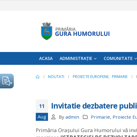
ACASA
ADMINISTRAȚIE
COMUNITATE
NOUTATI
PROIECTE EUROPENE
,
PRIMARIE
Invitatie dezbatere publ
11
Aug
By
admin
Primarie
,
Proiecte 
Primăria Orașului Gura Humorului vă invit