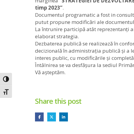
marginea
“STRATEGIEI DE DEZVOLTARE
timp 2023”
.
Documentul programatic a fost in consultar
putut propune modificări ale documentul
La întrunire participă atât reprezentanți a
elaborat strategia.
Dezbaterea publică se realizează în confo
decizională în administrația publică și a l
interes public, cu modificările și completăr
Întâlnirea se va desfășura la sediul Primă
Vă așteptăm.
Toggle High Contrast
Toggle Font size
Share this post