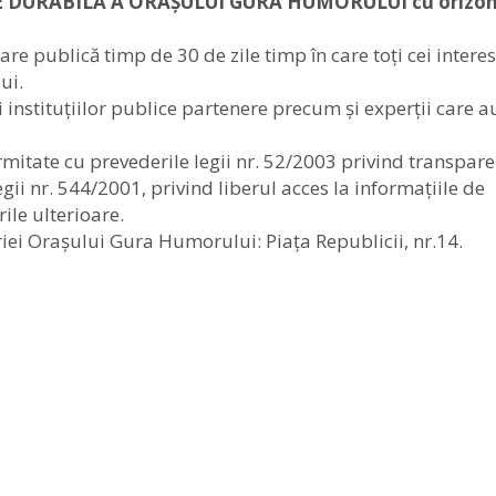
 DURABILĂ A ORAȘULUI GURA HUMORULUI cu orizon
e publică timp de 30 de zile timp în care toți cei interes
ui.
i instituțiilor publice partenere precum și experții care a
rmitate cu prevederile legii nr. 52/2003 privind transpar
egii nr. 544/2001, privind liberul acces la informațiile de
ile ulterioare.
riei Orașului Gura Humorului: Piața Republicii, nr.14.