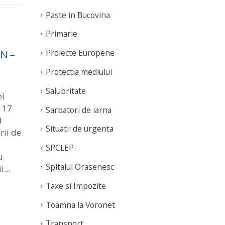
Paste in Bucovina
Primarie
Proiecte Europene
N –
Punctele de colectare -
Ghi
18
12
> Insule Digitale
Digi
Protectia mediului
Mar
Mar
Pri
read more
Salubritate
Hum
ei
imp
 17
Sarbatori de iarna
„Rea
d
Situatii de urgenta
ecol
ii de
Ora
SPCLEP
Jud
u
Spitalul Orasenesc
C31
...
cum 
Taxe si Impozite
rea
Toamna la Voronet
Transport