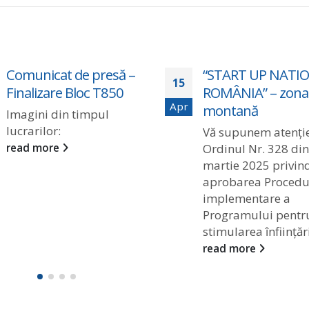
Comunicat de presă –
“START UP NATIO
15
Finalizare Bloc T850
ROMÂNIA” – zona
Apr
montană
Imagini din timpul
lucrarilor:
Vă supunem atenți
read more
Ordinul Nr. 328 din
martie 2025 privin
aprobarea Procedur
implementare a
Programului pentr
stimularea înființării
read more