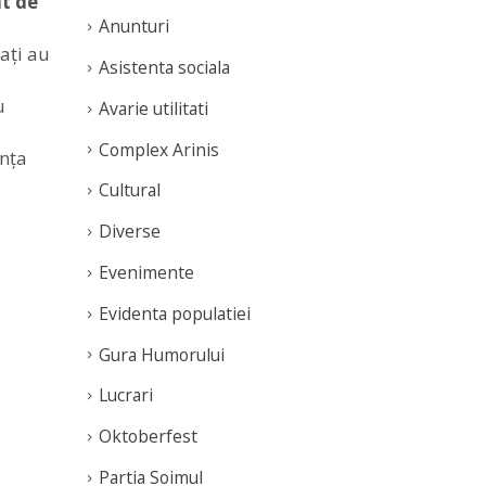
t de
Anunturi
ați au
Asistenta sociala
u
Avarie utilitati
Complex Arinis
ența
Cultural
Diverse
Evenimente
Evidenta populatiei
Gura Humorului
Lucrari
Oktoberfest
Partia Soimul