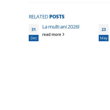
RELATED
POSTS
eamenajare
La multi ani 2026!
31
23
ale a
read more
Dec
May
 a obținut
opeană
ntre cele
e proiecte
e urbană
...