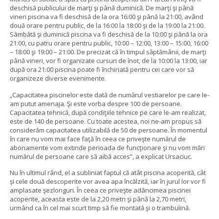
deschisă publicului de marţi şi până duminică. De marţi şi până
vineri piscina va fi deschisă de la ora 16:00 şi până la 21:00, având
două orare pentru public, de la 16:00 la 18:00 şi de la 19:00 la 21:00.
Sâmbătă şi duminică piscina va fi deschisă de la 10:00 şi până la ora
21:00, cu patru orare pentru public, 10:00 – 12:00, 13:00 – 15:00, 16:00
– 18:00 şi 19:00 – 21:00. De precizat că în timpul săptămânii, de marţi
până vineri, vor fi organizate cursuri de înot, de la 10:00 la 13:00, iar
după ora 21:00 piscina poate fi închiriată pentru cei care vor să
organizeze diverse evenimente.
„Capacitatea piscinelor este dată de numărul vestiarelor pe care le-
am putut amenaja. Şi este vorba despre 100 de persoane.
Capacitatea tehnică, după condiţiile tehnice pe care le-am realizat,
este de 140 de persoane. Cu toate acestea, noi ne-am propus să
considerăm capacitatea utilizabilă de 50 de persoane. În momentul
în care nu vom mai face faţă în ceea ce priveşte numărul de
abonamente vom extinde perioada de funcţionare şi nu vom mări
numărul de persoane care să aibă acces”, a explicat Ursaciuc.
Nu în ultimul rând, el a subliniat faptul că atât piscina acoperită, cât
şi cele două descoperite vor avea apa încălzită, iar în jurul lor vor fi
amplasate şezlonguri. În ceea ce priveşte adâncimea piscinei
acoperite, aceasta este de la 2,20 metri şi până la 2,70 metri,
urmând ca în cel mai scurt timp să fie montată şi o trambulină.