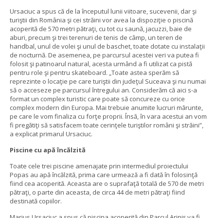
Ursaciuc a spus că de la începutul lunii viitoare, sucevenii, dar şi
turiştii din România şi cei străini vor avea la dispoziţie o piscină
acoperită de 570 metri pătraţi, cu tot cu saună, jacuzzi, baie de
aburi, precum şi trei terenuri de tenis de câmp, un teren de
handbal, unul de volei şi unul de baschet, toate dotate cu instalaţii
de nocturnă. De asemenea, pe parcursul acestei veri va putea fi
folosit şi patinoarul natural, acesta urmând a fi utilizat ca pistă
pentru role şi pentru skateboard. „Toate astea sperăm să
reprezinte o locaţie pe care turiştii din judeţul Suceava şi nu numai
să o acceseze pe parcursul întregului an. Considerăm că aici s-a
format un complex turistic care poate să concureze cu orice
complex modern din Europa. Mai trebuie anumite lucruri mărunte,
pe care le vom finaliza cu forţe proprii. Însă, în vara acestui an vom
fi pregătiţi să satisfacem toate cerinţele turiştilor români şi străini”,
a explicat primarul Ursaciuc.
Piscine cu apă încălzită
Toate cele trei piscine amenajate prin intermediul proiectului
Popas au apă încălzită, prima care urmează a fi dată în folosinţă
fiind cea acoperită. Aceasta are o suprafaţă totală de 570 de metri
pătraţi, o parte din aceasta, de circa 44 de metri pătraţi fiind
destinată copiilor.
Marius Ursaciuc a spus că piscina acoperită din Parcul Ariniş va fi