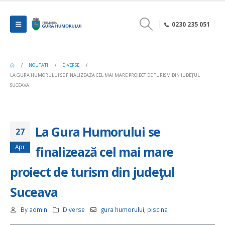
0230 235 051
NOUTATI
DIVERSE
LA GURA HUMORULUI SE FINALIZEAZĂ CEL MAI MARE PROIECT DE TURISM DIN JUDEŢUL
SUCEAVA
La Gura Humorului se
27
Apr
finalizează cel mai mare
proiect de turism din judeţul
Suceava
By
admin
Diverse
gura humorului
,
piscina