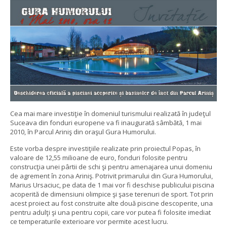
Cea mai mare investiţie în domeniul turismului realizată în judeţul
Suceava din fonduri europene va fi inaugurată sâmbătă, 1 mai
2010, în Parcul Ariniş din oraşul Gura Humorului.
Este vorba despre investiţiile realizate prin proiectul Popas, în
valoare de 12,55 milioane de euro, fonduri folosite pentru
construcţia unei pârtii de schi şi pentru amenajarea unui domeniu
de agrement în zona Ariniş. Potrivit primarului din Gura Humorului,
Marius Ursaciuc, pe data de 1 mai vor fi deschise publicului piscina
acoperită de dimensiuni olimpice şi şase terenuri de sport. Tot prin
acest proiect au fost construite alte două piscine descoperite, una
pentru adulţi şi una pentru copii, care vor putea fi folosite imediat
ce temperaturile exterioare vor permite acest lucru.