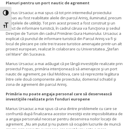
Planuri pentru un port nautic de agrement
Marius Ursaciuc a mai spus că tot prin intermediul proiectului
Toggle High Contrast
Popas au fost reabilitate aleile din parcul Ariniş, iluminatul, precum
şi reţelele de utilităţi. Tot prin acest proiect a fost construit şi un
Toggle Font size
punct de informare turistică, în cadrul căruia va funcţiona şi sediul
Direcţiei de Turism din cadrul Primăriei Gura Humorului. Ursaciuc a
explicat că punctul de informare turistică din Parcul Ariniş va fi şi
locul de plecare pe cele trei trasee turistice amenajate printr-un alt
proiect european, realizat în colaborare cu Universitatea „Ştefan
cel Mare” din Suceava.
Marius Ursaciuc a mai adăugat că pe lângă investiţiile realizate prin
proiectul Popas, primăria intenţionează să amenajeze şi un port
nautic de agrement, pe râul Moldova, care să reprezinte legătura
între cele două componente ale proiectului, domeniul schiabil şi
zona de agrement din parcul Ariniş.
Primăria nu poate angaja personal care să deservească
investiţiile realizate prin fonduri europene
Marius Ursaciuc a mai spus că una dintre problemele cu care se
confruntă după finalizarea acestor investiţii este imposibilitatea de
a angaja personalul necesar pentru deservirea noilor locaţii de
agrement. „Nu am putut şi nu putem să ocupăm lucrurile de muncă