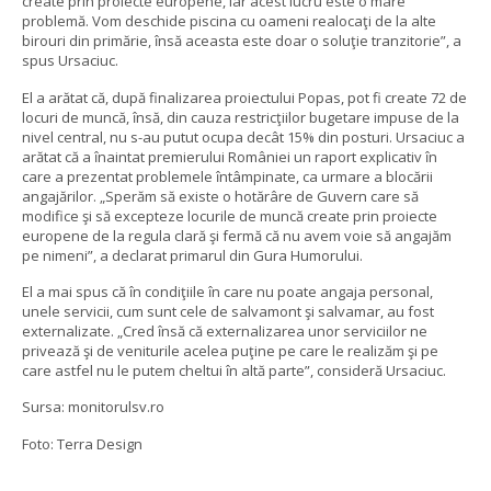
create prin proiecte europene, iar acest lucru este o mare
problemă. Vom deschide piscina cu oameni realocaţi de la alte
birouri din primărie, însă aceasta este doar o soluţie tranzitorie”, a
spus Ursaciuc.
El a arătat că, după finalizarea proiectului Popas, pot fi create 72 de
locuri de muncă, însă, din cauza restricţiilor bugetare impuse de la
nivel central, nu s-au putut ocupa decât 15% din posturi. Ursaciuc a
arătat că a înaintat premierului României un raport explicativ în
care a prezentat problemele întâmpinate, ca urmare a blocării
angajărilor. „Sperăm să existe o hotărâre de Guvern care să
modifice şi să excepteze locurile de muncă create prin proiecte
europene de la regula clară şi fermă că nu avem voie să angajăm
pe nimeni”, a declarat primarul din Gura Humorului.
El a mai spus că în condiţiile în care nu poate angaja personal,
unele servicii, cum sunt cele de salvamont şi salvamar, au fost
externalizate. „Cred însă că externalizarea unor serviciilor ne
privează şi de veniturile acelea puţine pe care le realizăm şi pe
care astfel nu le putem cheltui în altă parte”, consideră Ursaciuc.
Sursa: monitorulsv.ro
Foto: Terra Design