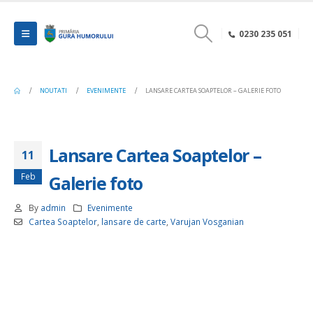
0230 235 051
NOUTATI
EVENIMENTE
LANSARE CARTEA SOAPTELOR – GALERIE FOTO
Lansare Cartea Soaptelor –
11
Feb
Galerie foto
By
admin
Evenimente
Cartea Soaptelor
,
lansare de carte
,
Varujan Vosganian