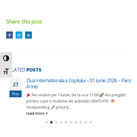
Share this post
Toggle High Contrast
RELATED
POSTS
Toggle Font size
Ziua Internationala a Copilului – 01 iunie 2026 – Parcul
27
Arinis
May
Ne vedem pe 1 Iunie, de la ora 11:00!
Am pregătit
pentru copii o mulțime de activități GRATUITE:
facepainting
pictură...
read more