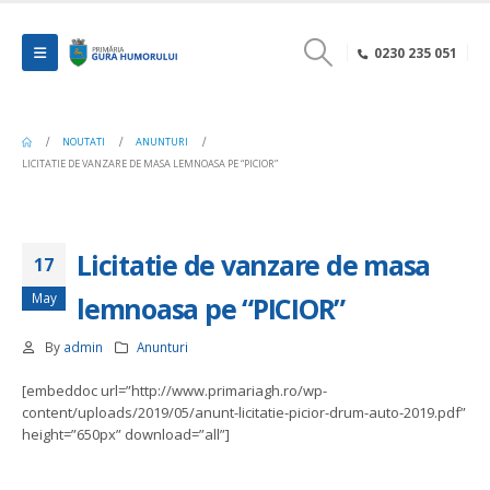
0230 235 051
NOUTATI
ANUNTURI
LICITATIE DE VANZARE DE MASA LEMNOASA PE “PICIOR”
Licitatie de vanzare de masa
17
May
lemnoasa pe “PICIOR”
By
admin
Anunturi
[embeddoc url=”http://www.primariagh.ro/wp-
content/uploads/2019/05/anunt-licitatie-picior-drum-auto-2019.pdf”
height=”650px” download=”all”]