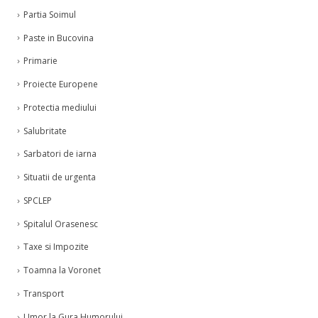
Partia Soimul
Paste in Bucovina
Primarie
Proiecte Europene
Protectia mediului
Salubritate
Sarbatori de iarna
Situatii de urgenta
SPCLEP
Spitalul Orasenesc
Taxe si Impozite
Toamna la Voronet
Transport
Umor la Gura Humorului