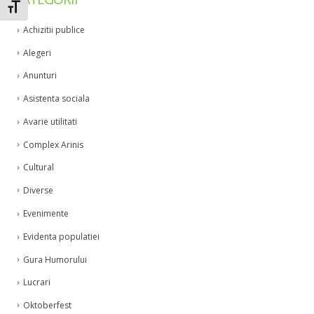
Toggle Font size
Achizitii publice
Alegeri
Anunturi
Asistenta sociala
Avarie utilitati
Complex Arinis
Cultural
Diverse
Evenimente
Evidenta populatiei
Gura Humorului
Lucrari
Oktoberfest