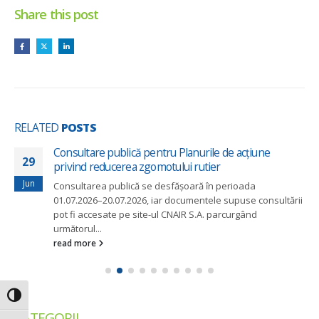
Share this post
RELATED
POSTS
Consultare publică pentru Planurile de acțiune
29
privind reducerea zgomotului rutier
Jun
Consultarea publică se desfășoară în perioada
01.07.2026–20.07.2026, iar documentele supuse consultării
pot fi accesate pe site-ul CNAIR S.A. parcurgând
următorul...
read more
Toggle High Contrast
CATEGORII