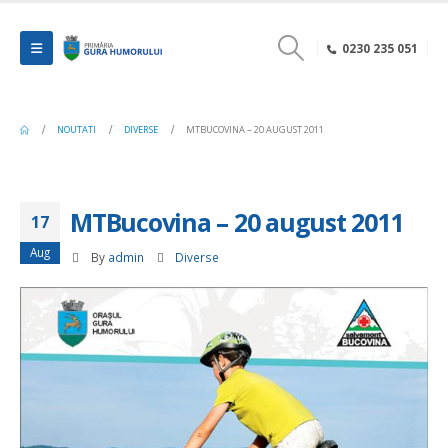
0230 235 051
NOUTATI
DIVERSE
MTBUCOVINA – 20 AUGUST 2011
MTBucovina – 20 august 2011
17
Aug
By
admin
Diverse