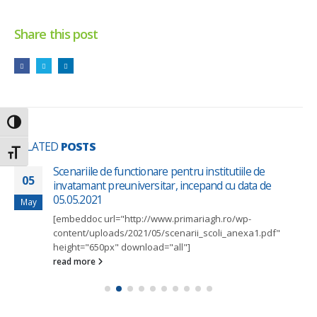
Share this post
Toggle High Contrast
RELATED
POSTS
Toggle Font size
Scenariile de functionare pentru institutiile de
05
invatamant preuniversitar, incepand cu data de
05.05.2021
May
[embeddoc url="http://www.primariagh.ro/wp-
content/uploads/2021/05/scenarii_scoli_anexa1.pdf"
height="650px" download="all"]
read more