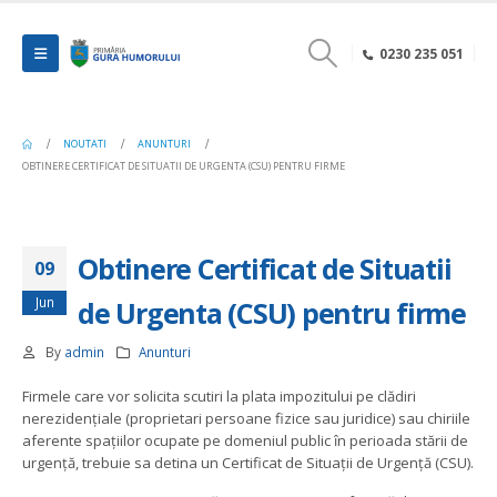
0230 235 051
NOUTATI
ANUNTURI
OBTINERE CERTIFICAT DE SITUATII DE URGENTA (CSU) PENTRU FIRME
Obtinere Certificat de Situatii
09
Jun
de Urgenta (CSU) pentru firme
By
admin
Anunturi
Firmele care vor solicita scutiri la plata impozitului pe clădiri
nerezidențiale (proprietari persoane fizice sau juridice) sau chiriile
aferente spațiilor ocupate pe domeniul public în perioada stării de
urgență, trebuie sa detina un Certificat de Situații de Urgență (CSU).