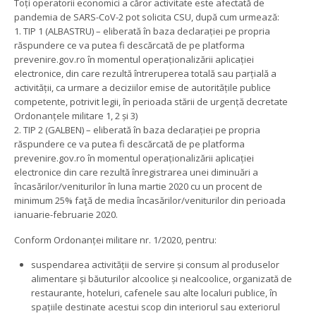
Toți operatorii economici a căror activitate este afectată de
pandemia de SARS-CoV-2 pot solicita CSU, după cum urmează:
1. TIP 1 (ALBASTRU) – eliberată în baza declarației pe propria
răspundere ce va putea fi descărcată de pe platforma
prevenire.gov.ro în momentul operaționalizării aplicației
electronice, din care rezultă întreruperea totală sau parțială a
activității, ca urmare a deciziilor emise de autoritățile publice
competente, potrivit legii, în perioada stării de urgență decretate
Ordonanțele militare 1, 2 și 3)
2. TIP 2 (GALBEN) – eliberată în baza declarației pe propria
răspundere ce va putea fi descărcată de pe platforma
prevenire.gov.ro în momentul operaționalizării aplicației
electronice din care rezultă înregistrarea unei diminuări a
încasărilor/veniturilor în luna martie 2020 cu un procent de
minimum 25% faţă de media încasărilor/veniturilor din perioada
ianuarie-februarie 2020.
Conform Ordonanței militare nr. 1/2020, pentru:
suspendarea activității de servire și consum al produselor
alimentare și băuturilor alcoolice și nealcoolice, organizată de
restaurante, hoteluri, cafenele sau alte localuri publice, în
spațiile destinate acestui scop din interiorul sau exteriorul