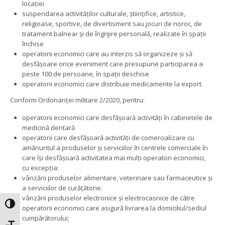
locației
suspendarea activităților culturale, științifice, artistice,
religioase, sportive, de divertisment sau jocuri de noroc, de
tratament balnear și de îngrijire personală, realizate în spații
închise
operatorii economici care au interzis să organizeze și să
desfășoare orice eveniment care presupune participarea a
peste 100 de persoane, în spații deschise
operatorii economici care distribuie medicamente la export.
Conform Ordonanței militare 2/2020, pentru:
operatorii economici care desfășoară activități în cabinetele de
medicină dentară
operatorii care desfășoară activități de comercializare cu
amănuntul a produselor și serviciilor în centrele comerciale în
care își desfășoară activitatea mai mulți operatori economici,
cu excepția:
vânzării produselor alimentare, veterinare sau farmaceutice și
a serviciilor de curățătorie.
vânzării produselor electronice și electrocasnice de către
Toggle High Contrast
operatorii economici care asigură livrarea la domiciliul/sediul
cumpărătorului;