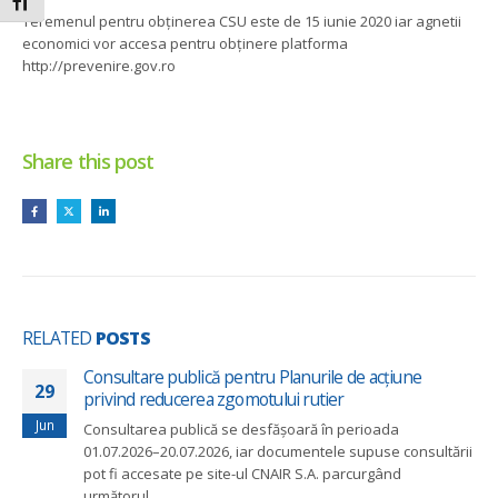
Toggle Font size
Teremenul pentru obținerea CSU este de 15 iunie 2020 iar agnetii
economici vor accesa pentru obținere platforma
http://prevenire.gov.ro
Share this post
RELATED
POSTS
Consultare publică pentru Planurile de acțiune
29
privind reducerea zgomotului rutier
Jun
Consultarea publică se desfășoară în perioada
01.07.2026–20.07.2026, iar documentele supuse consultării
pot fi accesate pe site-ul CNAIR S.A. parcurgând
următorul...