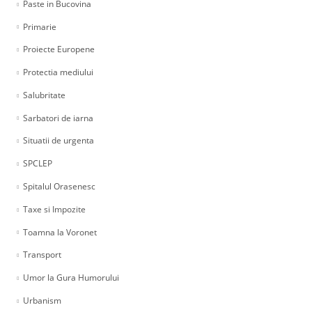
Paste in Bucovina
Primarie
Proiecte Europene
Protectia mediului
Salubritate
Sarbatori de iarna
Situatii de urgenta
SPCLEP
Spitalul Orasenesc
Taxe si Impozite
Toamna la Voronet
Transport
Umor la Gura Humorului
Urbanism