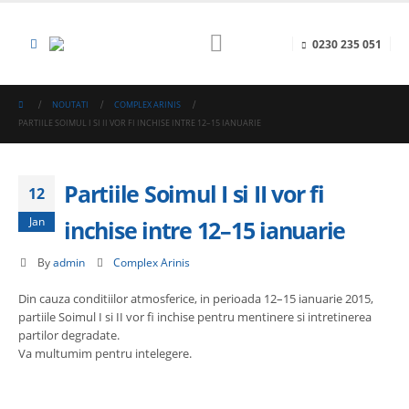
0230 235 051
NOUTATI
COMPLEX ARINIS
PARTI​ILE ​SOIMUL ​I SI II VOR FI INCHISE INTRE 12–15 IANUARIE
Parti​ile ​Soimul ​I si II vor fi
12
Jan
inchise intre 12–15 ianuarie
By
admin
Complex Arinis
Din cauza conditiilor atmosferice, in perioada 12–15 ianuarie 2015,
parti​ile ​Soimul ​I si II ​v​or​ fi inchis​e​ pentru mentinere si intretinerea
partilor degradate.
Va multumim pentru intelegere.