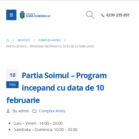
0230 235 051
NOUTATI
COMPLEX ARINIS
PARTIA SOIMUL – PROGRAM INCEPAND CU DATA DE 10 FEBRUARIE
Partia Soimul – Program
10
Feb
incepand cu data de 10
februarie
By
admin
Complex Arinis
Luni – Vineri : 14.00 – 20.00
Sambata – Duminica: 10.00 – 20.00