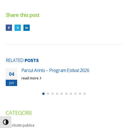
Share this post
RELATED
POSTS
Parcul Arinis – Program Estival 2026
04
read more
Jun
CATEGORII
Toggle High Contrast
Achizitii publice