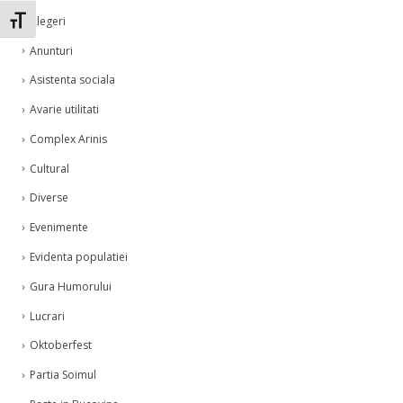
Alegeri
Toggle Font size
Anunturi
Asistenta sociala
Avarie utilitati
Complex Arinis
Cultural
Diverse
Evenimente
Evidenta populatiei
Gura Humorului
Lucrari
Oktoberfest
Partia Soimul