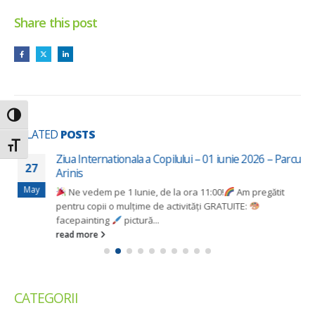
Share this post
Toggle High Contrast
RELATED
POSTS
Toggle Font size
Ziua Internationala a Copilului – 01 iunie 2026 – Parcul
27
Arinis
May
Ne vedem pe 1 Iunie, de la ora 11:00!
Am pregătit
pentru copii o mulțime de activități GRATUITE:
facepainting
pictură...
read more
CATEGORII