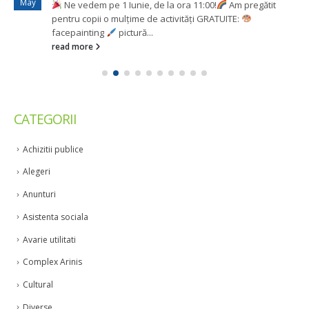
May
Ne vedem pe 1 Iunie, de la ora 11:00!
Am pregătit
pentru copii o mulțime de activități GRATUITE:
facepainting
pictură...
read more
CATEGORII
Achizitii publice
Alegeri
Anunturi
Asistenta sociala
Avarie utilitati
Complex Arinis
Cultural
Diverse