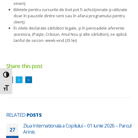
vineri);
Biletele pentru cursurile de înot pot fi achiziţionate şi utilizate
doar în pauzele dintre serii sau în afara programului pentru
clienţi;
În zilele declarate sărbători legale, şi în perioadele aferente
acestora, (Paşte, Crăciun, Anul Nou şi alte sărbători), se aplică
tariful de sezon- week-end (35 lei)
Share this post
Toggle High Contrast
Toggle Font size
RELATED
POSTS
Ziua Internationala a Copilului – 01 iunie 2026 – Parcul
27
Arinis