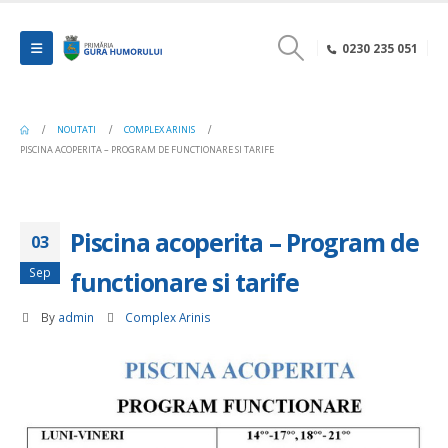
0230 235 051
NOUTATI
COMPLEX ARINIS
PISCINA ACOPERITA – PROGRAM DE FUNCTIONARE SI TARIFE
Piscina acoperita – Program de
03
Sep
functionare si tarife
By
admin
Complex Arinis