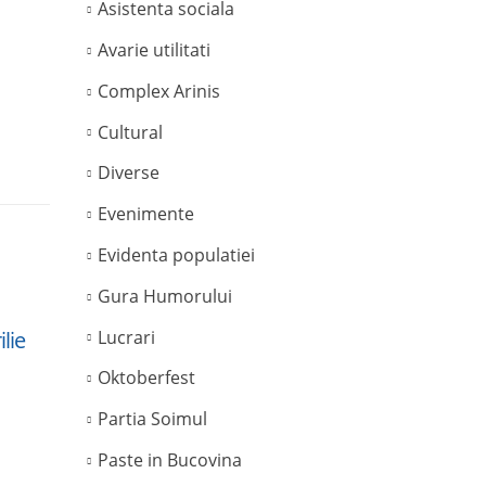
Asistenta sociala
Avarie utilitati
Complex Arinis
Cultural
Diverse
Evenimente
Evidenta populatiei
Gura Humorului
Final sezon de schi la
De 
10
04
lie
Partiile Soimul
si 
Lucrari
Mar
Mar
gra
read more
Oktoberfest
rea
Partia Soimul
Paste in Bucovina