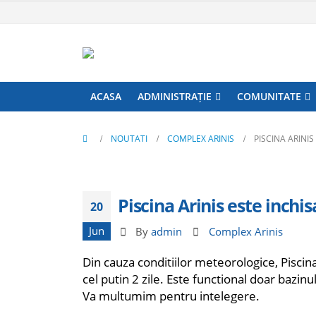
ACASA
ADMINISTRAȚIE
COMUNITATE
NOUTATI
COMPLEX ARINIS
PISCINA ARINI
Piscina Arinis este inchi
20
Jun
By
admin
Complex Arinis
Din cauza conditiilor meteorologice, Piscina
cel putin 2 zile. Este functional doar bazinu
Va multumim pentru intelegere.