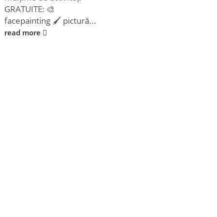
GRATUITE: 🎨
facepainting 🖌️ pictură...
read more