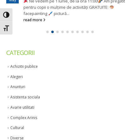
Ne vedem pe 1 Iunie, de la ora 11:00!
Am pregătit
pentru copii o mulțime de activități GRATUITE:
facepainting
pictură...
Toggle High Contrast
read more
Toggle Font size
CATEGORII
Achizitii publice
Alegeri
Anunturi
Asistenta sociala
Avarie utilitati
Complex Arinis
Cultural
Diverse