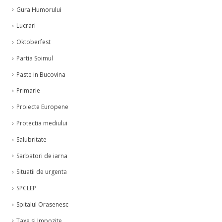
Gura Humorului
Lucrari
Oktoberfest
Partia Soimul
Paste in Bucovina
Primarie
Proiecte Europene
Protectia mediului
Salubritate
Sarbatori de iarna
Situatii de urgenta
SPCLEP
Spitalul Orasenesc
Taxe si Impozite