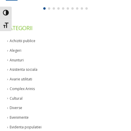
Toggle High Contrast
Toggle Font size
CATEGORII
Achizitii publice
Alegeri
Anunturi
Asistenta sociala
Avarie utilitati
Complex Arinis
Cultural
Diverse
Evenimente
Evidenta populatiei