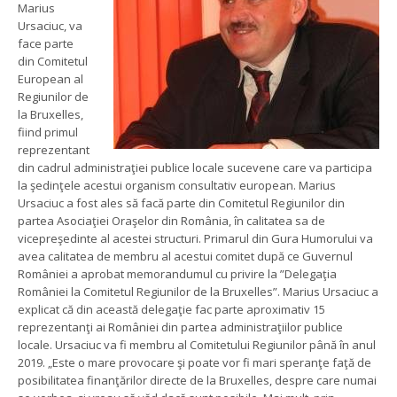
Marius
Ursaciuc, va
face parte
din Comitetul
European al
Regiunilor de
la Bruxelles,
fiind primul
reprezentant
din cadrul administraţiei publice locale sucevene care va participa
la şedinţele acestui organism consultativ european. Marius
Ursaciuc a fost ales să facă parte din Comitetul Regiunilor din
partea Asociaţiei Oraşelor din România, în calitatea sa de
vicepreşedinte al acestei structuri. Primarul din Gura Humorului va
avea calitatea de membru al acestui comitet după ce Guvernul
României a aprobat memorandumul cu privire la ”Delegaţia
României la Comitetul Regiunilor de la Bruxelles”. Marius Ursaciuc a
explicat că din această delegaţie fac parte aproximativ 15
reprezentanţi ai României din partea administraţiilor publice
locale. Ursaciuc va fi membru al Comitetului Regiunilor până în anul
2019. „Este o mare provocare şi poate vor fi mari speranţe faţă de
posibilitatea finanţărilor directe de la Bruxelles, despre care numai