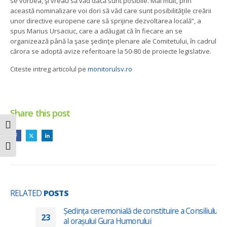
se vorbea, şi vreau să văd dacă sunt posibile. Mai mult, prin
această nominalizare voi dori să văd care sunt posibilităţile creării
unor directive europene care să sprijine dezvoltarea locală”, a
spus Marius Ursaciuc, care a adăugat că în fiecare an se
organizează până la şase şedinţe plenare ale Comitetului, în cadrul
cărora se adoptă avize referitoare la 50-80 de proiecte legislative.
Citeste intreg articolul pe
monitorulsv.ro
Share this post
Toggle High Contrast
Toggle Font size
RELATED
POSTS
Ședința ceremonială de constituire a Consiliului Local
23
al orașului Gura Humorului