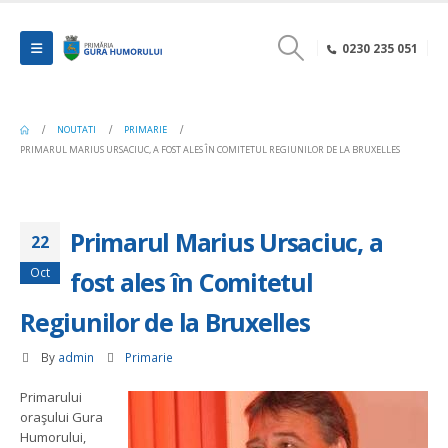
0230 235 051
NOUTATI
PRIMARIE
PRIMARUL MARIUS URSACIUC, A FOST ALES ÎN COMITETUL REGIUNILOR DE LA BRUXELLES
Primarul Marius Ursaciuc, a
22
Oct
fost ales în Comitetul
Regiunilor de la Bruxelles
By
admin
Primarie
Primarului
oraşului Gura
Humorului,