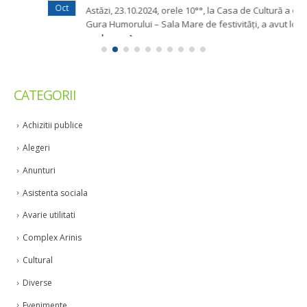
Oct
Astăzi, 23.10.2024, orele 10°°, la Casa de Cultură a orașului
Gura Humorului – Sala Mare de festivități, a avut loc...
read more
CATEGORII
Achizitii publice
Alegeri
Anunturi
Asistenta sociala
Avarie utilitati
Complex Arinis
Cultural
Diverse